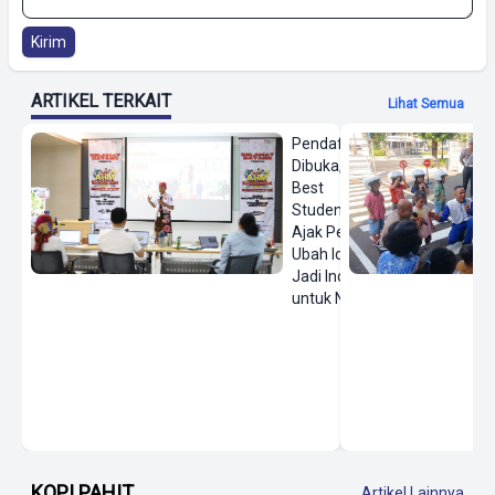
Kirim
ARTIKEL TERKAIT
Lihat Semua
Pendaftaran
Dibuka, AHM
Best
Student
Ajak Pelajar
Ubah Ide
Jadi Inovasi
untuk Negeri
KOPI PAHIT
Artikel Lainnya