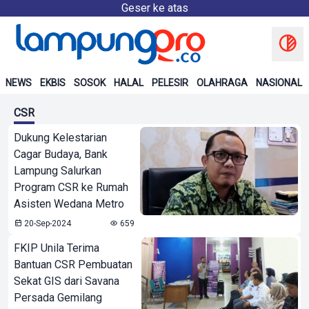
Geser ke atas
NEWS
EKBIS
SOSOK
HALAL
PELESIR
OLAHRAGA
NASIONAL
CSR
Dukung Kelestarian
Cagar Budaya, Bank
Lampung Salurkan
Program CSR ke Rumah
Asisten Wedana Metro
20-Sep-2024
659
FKIP Unila Terima
Bantuan CSR Pembuatan
Sekat GIS dari Savana
Persada Gemilang