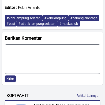
Editor :
Febri Arianto
#koni lampung selatan
#koni lampung
#cabang olahraga
#pssi
#atletik lampung selatan
#muskablub
Berikan Komentar
Kirim
KOPI PAHIT
Artikel Lainnya