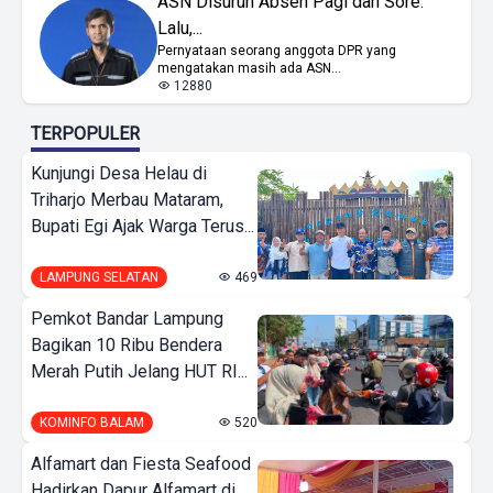
ASN Disuruh Absen Pagi dan Sore.
Lalu,...
Pernyataan seorang anggota DPR yang
mengatakan masih ada ASN...
12880
TERPOPULER
Kunjungi Desa Helau di
Triharjo Merbau Mataram,
Bupati Egi Ajak Warga Terus...
LAMPUNG SELATAN
469
Pemkot Bandar Lampung
Bagikan 10 Ribu Bendera
Merah Putih Jelang HUT RI...
KOMINFO BALAM
520
Alfamart dan Fiesta Seafood
Hadirkan Dapur Alfamart di