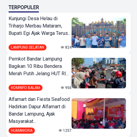
TERPOPULER
Kunjungi Desa Helau di
Triharjo Merbau Mataram,
Bupati Egi Ajak Warga Terus...
LAMPUNG SELATAN
824
Pemkot Bandar Lampung
Bagikan 10 Ribu Bendera
Merah Putih Jelang HUT RI...
KOMINFO BALAM
956
Alfamart dan Fiesta Seafood
Hadirkan Dapur Alfamart di
Bandar Lampung, Ajak
Masyarakat...
HUMANIORA
1257