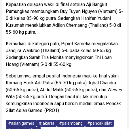
Kepastian delapan wakil di final setelah Aji Bangkit
Pamungkas membungkam Duy Tuyen Nguyen (Vietnam) 5-
0 di kelas 85-90 kg putra. Sedangkan Hanifan Yudani
Kusumah menaklukkan Adilan Chemaeng (Thailand) 5-0 di
55-60 kg putra.
Kemudian, di kategori putri, Pipiet Kamelia mengalahkan
Janejira Wankrue (Thailand) 5-0 pada kelas 60-65 kg.
Sedangkan Sarah Tria Monita menyingkirkan Thi Loan
Hoang (Vietnam) 5-0 di 55-60 kg.
Sebelumnya, empat pesilat Indonesia maju ke final yakni
Komang Harik Adi Putra (65-70 kg putra), Iqbal Chandra
(60-65 kg putra), Abdul Malik (50-55 kg putra), dan Wewey
Wita (50-55 kg putri). Dengan hasil ini, tak menutup
kemungkinan Indonesia sapu bersih medali emas Pencak
Silat Asian Games. (PRO1)
#asian games
#jakarta
#palembang
#pencak silat