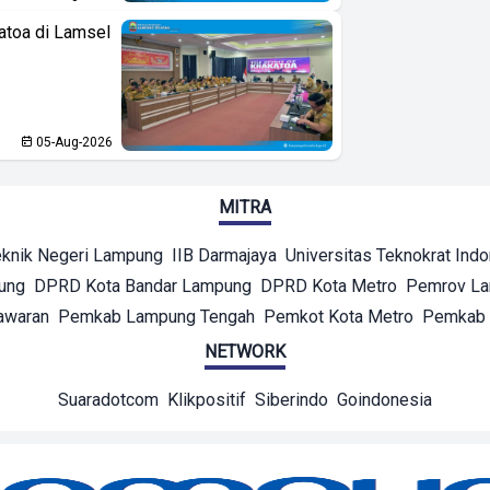
atoa di Lamsel
05-Aug-2026
MITRA
eknik Negeri Lampung
IIB Darmajaya
Universitas Teknokrat Ind
ung
DPRD Kota Bandar Lampung
DPRD Kota Metro
Pemrov L
awaran
Pemkab Lampung Tengah
Pemkot Kota Metro
Pemkab 
NETWORK
Suaradotcom
Klikpositif
Siberindo
Goindonesia