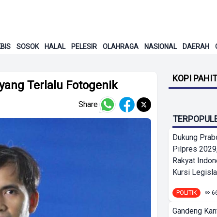
BIS
SOSOK
HALAL
PELESIR
OLAHRAGA
NASIONAL
DAERAH
KOPI PAHI
yang Terlalu Fotogenik
Share
TERPOPUL
Dukung Prab
Pilpres 2029,
Rakyat Indon
Kursi Legislat
POLITIK
6
Gandeng Kant