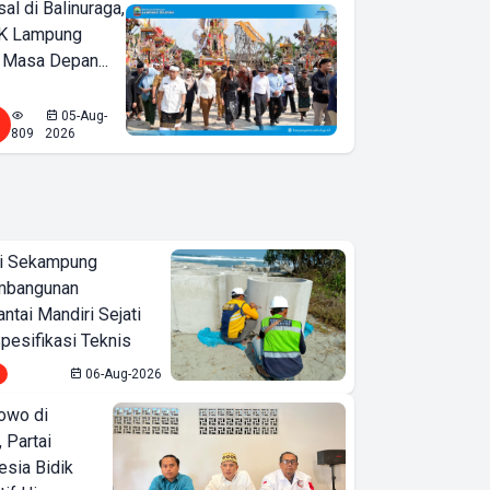
l di Balinuraga,
K Lampung
 Masa Depan...
05-Aug-
809
2026
i Sekampung
mbangunan
tai Mandiri Sejati
pesifikasi Teknis
06-Aug-2026
owo di
 Partai
esia Bidik