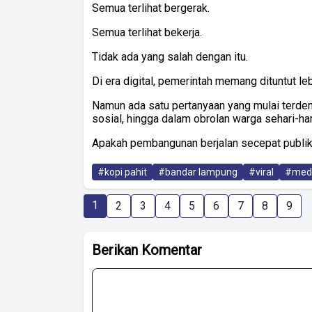
Semua terlihat bergerak.
Semua terlihat bekerja.
Tidak ada yang salah dengan itu.
Di era digital, pemerintah memang dituntut l
Namun ada satu pertanyaan yang mulai terden
sosial, hingga dalam obrolan warga sehari-har
Apakah pembangunan berjalan secepat publi
#kopi pahit
#bandar lampung
#viral
#med
1
2
3
4
5
6
7
8
9
Berikan Komentar