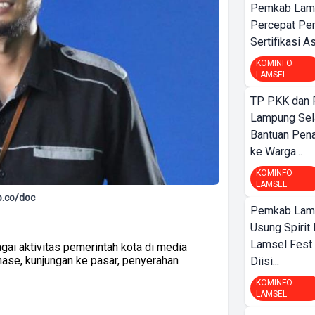
Pemkab Lamp
Percepat Pe
Sertifikasi A
KOMINFO
LAMSEL
TP PKK dan
Lampung Sela
Bantuan Pena
ke Warga...
KOMINFO
LAMSEL
.co/doc
Pemkab Lamp
Usung Spirit 
Lamsel Fest 
gai aktivitas pemerintah kota di media
inase, kunjungan ke pasar, penyerahan
Diisi...
KOMINFO
LAMSEL