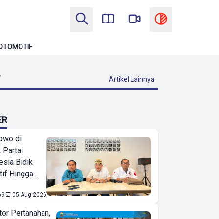
OTOMOTIF
T
Artikel Lainnya
ER
owo di
 Partai
esia Bidik
if Hingga...
69
05-Aug-2026
or Pertanahan,