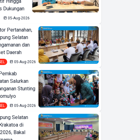
tif Hingga
is Dukungan
05-Aug-2026
or Pertanahan,
ung Selatan
ngamanan dan
set Daerah
Kontroversi VS Kerja
SEL
05-Aug-2026
Nyata DPRD Kota
Bandar Lampung
 Pemkab
tan Salurkan
nganan Stunting
domulyo
SEL
05-Aug-2026
ung Selatan
Krakatoa di
2026, Bakal
ernama