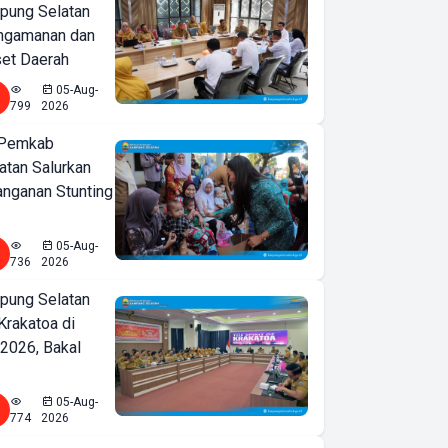
ung Selatan
ngamanan dan
set Daerah
05-Aug-
799
2026
 Pemkab
tan Salurkan
nganan Stunting
05-Aug-
736
2026
ung Selatan
Krakatoa di
2026, Bakal
05-Aug-
774
2026