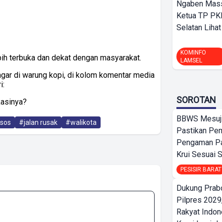
Ngaben Massa
Ketua TP PK
Selatan Lihat
KOMINFO
ebih terbuka dan dekat dengan masyarakat.
LAMSEL
gar di warung kopi, di kolom komentar media
i:
SOROTAN
kasinya?
BBWS Mesuj
sos
#jalan rusak
#walikota
Pastikan Pe
Pengaman Pan
Krui Sesuai S
PESISIR BARAT
Dukung Prab
Pilpres 2029,
Rakyat Indon