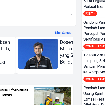
Kursi Legisla
Perkuat Bas
POLITIK
Gandeng Kant
Pemkab Lamp
Lihat Semua
Percepat Pe
Sertifikasi A
Absen
Dosen dan Guru Kita
KOMINFO LAM
 Lalu,
Miskin, Lalu Siapa
yang Sedang Kita
TP PKK dan
Lampung Sela
kil
Bangun?
Bantuan Pena
ke Warga Si
KOMINFO LAM
Pemkab Lamp
ngunan Pengaman
Usung Spirit 
i Teknis
Lamsel Fest 
Diisi Artis T