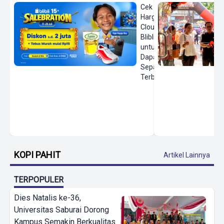
Cek
Harga On
Cloud di
Blibli
untuk
Dapatkan
Sepatu
Terbaru
KOPI PAHIT
Artikel Lainnya
TERPOPULER
Dies Natalis ke-36,
Universitas Saburai Dorong
Kampus Semakin Berkualitas