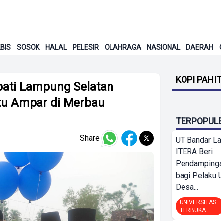
BIS
SOSOK
HALAL
PELESIR
OLAHRAGA
NASIONAL
DAERAH
KOPI PAHI
pati Lampung Selatan
u Ampar di Merbau
TERPOPUL
Share
UT Bandar L
ITERA Beri
Pendamping
bagi Pelak
Desa...
UNIVERSITAS
TERBUKA