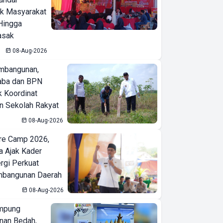
ak Masyarakat
Hingga
asak
08-Aug-2026
mbangunan,
aba dan BPN
k Koordinat
 Sekolah Rakyat
08-Aug-2026
re Camp 2026,
a Ajak Kader
ergi Perkuat
bangunan Daerah
Bupati Lampung
08-Aug-2026
Selatan
mpung
Terkesima Hasil
nan Bedah,