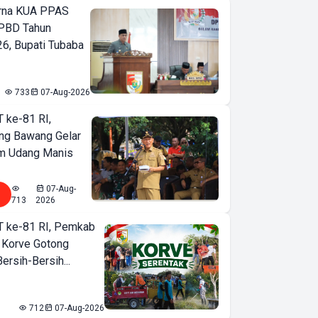
urna KUA PPAS
PBD Tahun
6, Bupati Tubaba
733
07-Aug-2026
T ke-81 RI,
ng Bawang Gelar
m Udang Manis
07-Aug-
713
2026
T ke-81 RI, Pemkab
 Korve Gotong
rsih-Bersih...
712
07-Aug-2026