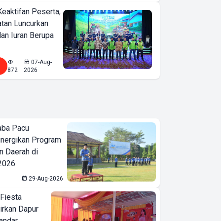
Keaktifan Peserta,
tan Luncurkan
lan Iuran Berupa
07-Aug-
872
2026
aba Pacu
inergikan Program
 Daerah di
 2026
29-Aug-2026
 Fiesta
irkan Dapur
Bandar