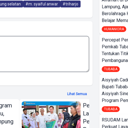
ung selatan
#m. syaiful anwar
#triharjo
Lampung, Aj
Berolahraga 
Belajar Mem
HUMANIORA
Percepat Pe
Pemkab Tub
Tentukan Titi
Pembangunan
TUBABA
Aisyiyah Cad
Bupati Tubab
Aisyiyah Sin
Lihat Semua
Program Pem
ogram
Pemkab
TUBABA
u,
Lampung Selatan
RSUDAM La
mpung
Perluas
Perkuat Laya