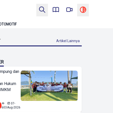
OTOMOTIF
T
Artikel Lainnya
ER
ampung dan
an Hukum
u UMKM
07-
603
Aug-2026