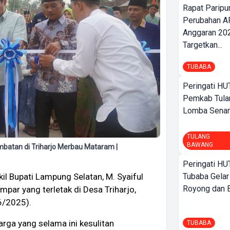
Rapat Parip
Perubahan A
Anggaran 202
Targetkan...
TUBABA
Peringati HU
Pemkab Tula
Lomba Sena
TULANG
BAWANG
batan di Triharjo Merbau Mataram |
Peringati HU
Tubaba Gelar
il Bupati Lampung Selatan, M. Syaiful
Royong dan Be
ar yang terletak di Desa Triharjo,
6/2025).
rga yang selama ini kesulitan
TUBABA