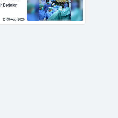
Inovasi dan
r Berjalan
Gotong Royong
Desa Helau di
08-Aug-2026
Suak Sidomulyo