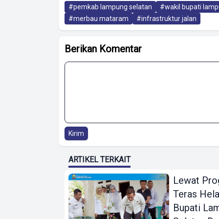
#pemkab lampung selatan
#wakil bupati lamp
#merbau mataram
#infrastruktur jalan
Berikan Komentar
Kirim
ARTIKEL TERKAIT
Lewat Pr
Teras Hela
Bupati La