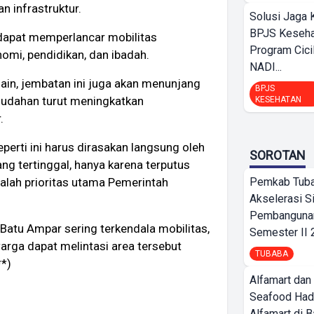
n infrastruktur.
Solusi Jaga 
BPJS Keseha
 dapat memperlancar mobilitas
Program Cici
omi, pendidikan, dan ibadah.
NADI...
ain, jembatan ini juga akan menunjang
BPJS
mudahan turut meningkatkan
KESEHATAN
.
erti ini harus dirasakan langsung oleh
SOROTAN
ng tertinggal, hanya karena terputus
Pemkab Tub
lah prioritas utama Pemerintah
Akselerasi S
Pembangunan
 Batu Ampar sering terkendala mobilitas,
Semester II
arga dapat melintasi area tersebut
TUBABA
**)
Alfamart dan
Seafood Had
Alfamart di 