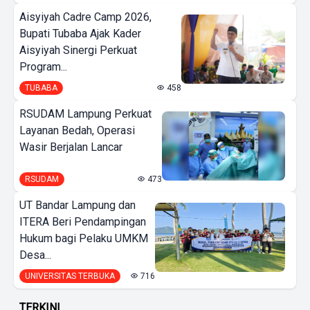
Aisyiyah Cadre Camp 2026,
Bupati Tubaba Ajak Kader
Aisyiyah Sinergi Perkuat
Program...
TUBABA
458
RSUDAM Lampung Perkuat
Layanan Bedah, Operasi
Wasir Berjalan Lancar
RSUDAM
473
UT Bandar Lampung dan
ITERA Beri Pendampingan
Hukum bagi Pelaku UMKM
Desa...
UNIVERSITAS TERBUKA
716
TERKINI