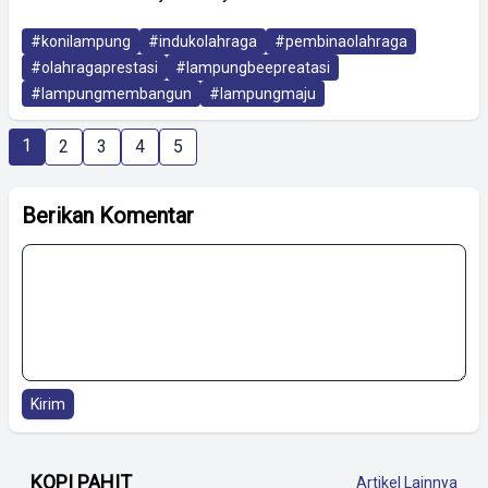
#konilampung
#indukolahraga
#pembinaolahraga
#olahragaprestasi
#lampungbeepreatasi
#lampungmembangun
#lampungmaju
1
2
3
4
5
Berikan Komentar
Kirim
KOPI PAHIT
Artikel Lainnya