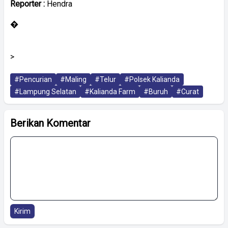
Reporter :
Hendra
�
>
#Pencurian
#Maling
#Telur
#Polsek Kalianda
#Lampung Selatan
#Kalianda Farm
#Buruh
#Curat
Berikan Komentar
Kirim