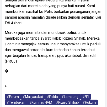
dengan polisi dan aparat negara. Karena kami yakin
sebagian dari mereka ada yang punya hati nurani. Kami
memberikan nasihat ke Polri, berkaitan penanganan jangan
sampai apapun masalah diselesaikan dengan senjata," ujar
Edi Azhari.
Mereka juga meminta dan mendesak polisi, untuk
membebaskan tanpa syarat Habib Rizieq Shihab. Mereka
juga turut mengajak semua unsur masyarakat, untuk peduli
dan mengawal proses hukum terhadap kasus tersebut
agar berjalan lancar, transparan, jujur, akuntabel, dan adil.
(PRO3)
�
>
#Forum
#Masyarakat
#Polda
#Lampung
#FPI
#Tembakan
#Komnas HAM
#Rizieq Shihab
#Hukum