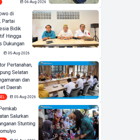
06-Aug-2026
owo di
 Partai
esia Bidik
tif Hingga
is Dukungan
05-Aug-2026
or Pertanahan,
ung Selatan
ngamanan dan
set Daerah
SEL
05-Aug-2026
 Pemkab
tan Salurkan
nganan Stunting
domulyo