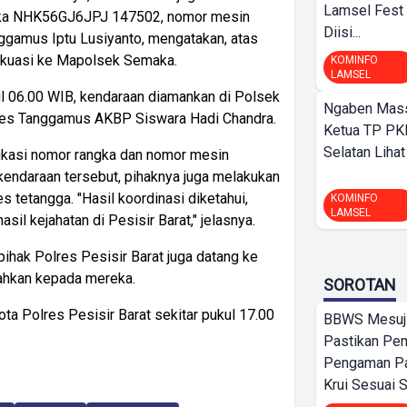
Lamsel Fest 
angka NHK56GJ6JPJ 147502, nomor mesin
Diisi...
amus Iptu Lusiyanto, mengatakan, atas
vakuasi ke Mapolsek Semaka.
KOMINFO
LAMSEL
ul 06.00 WIB, kendaraan diamankan di Polsek
Ngaben Massa
lres Tanggamus AKBP Siswara Hadi Chandra.
Ketua TP PK
Selatan Lihat
fikasi nomor rangka dan nomor mesin
kendaraan tersebut, pihaknya juga melakukan
s tetangga. "Hasil koordinasi diketahui,
KOMINFO
LAMSEL
il kejahatan di Pesisir Barat," jelasnya.
 pihak Polres Pesisir Barat juga datang ke
ahkan kepada mereka.
SOROTAN
ta Polres Pesisir Barat sekitar pukul 17.00
BBWS Mesuj
Pastikan Pe
Pengaman Pan
Krui Sesuai S