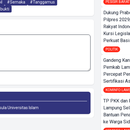
PESISIR BARAT
il
#Semaka
#Tanggamus
bukti
Dukung Prab
Pilpres 2029,
Rakyat Indon
Kursi Legisla
Perkuat Bas
POLITIK
Gandeng Kant
Pemkab Lamp
Percepat Pe
Sertifikasi A
KOMINFO LAM
TP PKK dan
Lampung Sela
sula Universitas Islam
Bantuan Pena
ke Warga Si