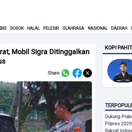
BIS
SOSOK
HALAL
PELESIR
OLAHRAGA
NASIONAL
DAERAH
KOPI PAHI
rat, Mobil Sigra Ditinggalkan
us
Share
TERPOPUL
Dukung Prab
Pilpres 2029,
Rakyat Indon