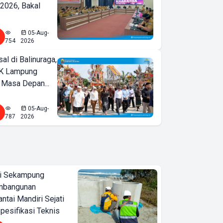
2026, Bakal
05-Aug-
754
2026
l di Balinuraga,
K Lampung
 Masa Depan...
05-Aug-
787
2026
i Sekampung
mbangunan
tai Mandiri Sejati
pesifikasi Teknis