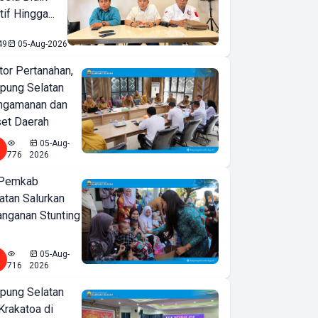
if Hingga...
49
05-Aug-2026
or Pertanahan,
ung Selatan
ngamanan dan
set Daerah
05-Aug-
776
2026
 Pemkab
tan Salurkan
nganan Stunting
05-Aug-
716
2026
ung Selatan
Krakatoa di