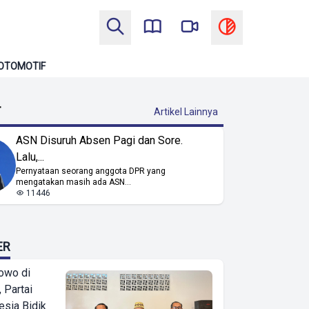
OTOMOTIF
T
Artikel Lainnya
ASN Disuruh Absen Pagi dan Sore.
Lalu,...
Pernyataan seorang anggota DPR yang
mengatakan masih ada ASN...
11446
ER
owo di
 Partai
esia Bidik