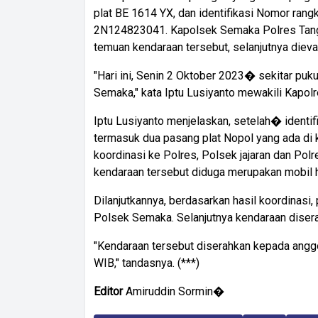
plat BE 1614 YX, dan identifikasi Nomor r
2N124823041. Kapolsek Semaka Polres Tangg
temuan kendaraan tersebut, selanjutnya die
"Hari ini, Senin 2 Oktober 2023� sekitar puk
Semaka," kata Iptu Lusiyanto mewakili Kapo
Iptu Lusiyanto menjelaskan, setelah� identi
termasuk dua pasang plat Nopol yang ada di 
koordinasi ke Polres, Polsek jajaran dan Polre
kendaraan tersebut diduga merupakan mobil has
Dilanjutkannya, berdasarkan hasil koordinasi,
Polsek Semaka. Selanjutnya kendaraan diser
"Kendaraan tersebut diserahkan kepada anggo
WIB," tandasnya. (***)
Editor
Amiruddin Sormin�