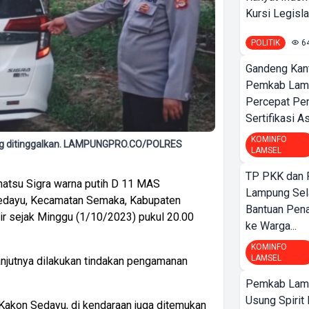
Kursi Legislat
POLITIK
6
Gandeng Kant
Pemkab Lamp
Percepat Pe
Sertifikasi A
KOMINFO
ng ditinggalkan. LAMPUNGPRO.CO/POLRES
LAMSEL
TP PKK dan
aihatsu Sigra warna putih D 11 MAS
Lampung Sela
Sedayu, Kecamatan Semaka, Kabupaten
Bantuan Pena
kir sejak Minggu (1/10/2023) pukul 20.00
ke Warga...
KOMINFO
LAMSEL
anjutnya dilakukan tindakan pengamanan
Pemkab Lamp
Usung Spirit 
Kakon Sedayu, di kendaraan juga ditemukan