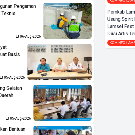
KOMINFO LAM
ngunan Pengaman
Pemkab Lamp
i Teknis
Usung Spirit 
Lamsel Fest 
Diisi Artis T
06-Aug-2026
KOMINFO LAM
yat
kuat Basis
05-Aug-2026
ng Selatan
Daerah
05-Aug-2026
kan Bantuan