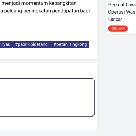
kal menjadi momentum kebangkitan
Perkuat Laya
 peluang peningkatan pendapatan bagi
Operasi Wasi
Lancar
RSUDAM
 ilyas
#pabrik bioetanol
#petani singkong