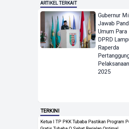
ARTIKEL TERKAIT
Gubernur Mi
Jawab Pand
Umum Para 
DPRD Lampu
Raperda
Pertanggun
Pelaksanaa
2025
TERKINI
Ketua I TP PKK Tubaba Pastikan Program 
Gratis Tubaba Q Sehat Berjalan Optimal