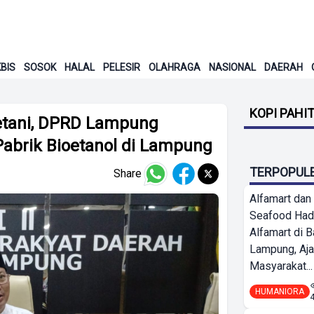
BIS
SOSOK
HALAL
PELESIR
OLAHRAGA
NASIONAL
DAERAH
KOPI PAHI
etani, DPRD Lampung
brik Bioetanol di Lampung
TERPOPUL
Share
Alfamart dan
Seafood Had
Alfamart di 
Lampung, Aj
Masyarakat...
HUMANIORA