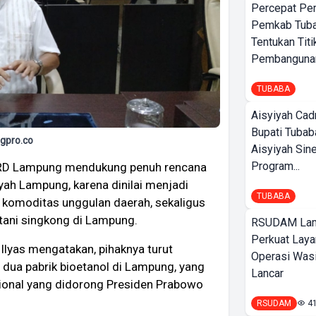
Percepat Pe
Pemkab Tub
Tentukan Titi
Pembangunan
TUBABA
Aisyiyah Cad
Bupati Tubab
gpro.co
Aisyiyah Sin
Program...
D Lampung mendukung penuh rencana
yah Lampung, karena dinilai menjadi
TUBABA
i komoditas unggulan daerah, sekaligus
tani singkong di Lampung.
RSUDAM La
Perkuat Laya
Ilyas mengatakan, pihaknya turut
Operasi Wasi
ua pabrik bioetanol di Lampung, yang
Lancar
asional yang didorong Presiden Prabowo
RSUDAM
4