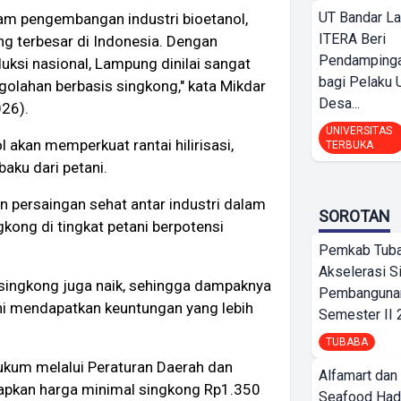
UT Bandar L
lam pengembangan industri bioetanol,
ITERA Beri
g terbesar di Indonesia. Dengan
Pendamping
duksi nasional, Lampung dinilai sangat
bagi Pelak
ngolahan berbasis singkong," kata Mikdar
Desa...
026).
UNIVERSITAS
 akan memperkuat rantai hilirisasi,
TERBUKA
aku dari petani.
an persaingan sehat antar industri dalam
SOROTAN
kong di tingkat petani berpotensi
Pemkab Tub
Akselerasi S
 singkong juga naik, sehingga dampaknya
Pembangunan
ani mendapatkan keuntungan yang lebih
Semester II
TUBABA
hukum melalui Peraturan Daerah dan
Alfamart dan
pkan harga minimal singkong Rp1.350
Seafood Had