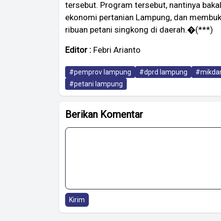
tersebut. Program tersebut, nantinya ba
ekonomi pertanian Lampung, dan membuka
ribuan petani singkong di daerah.�(***)
Editor :
Febri Arianto
#pemprov lampung
#dprd lampung
#mikdar
#petani lampung
Berikan Komentar
Kirim