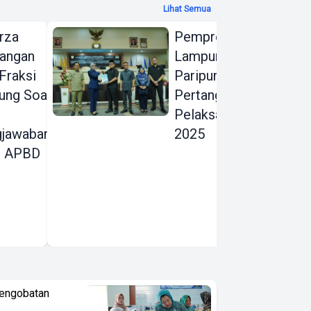
Lihat Semua
rza
Pemprov dan DPRD
angan
Lampung
Fraksi
Paripurnakan Raperda
ng Soal
Pertanggungjawaban
Pelaksanaan APBD
gjawaban
2025
n APBD
Pengobatan