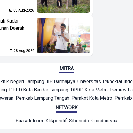
08-Aug-2026
jak Kader
unan Daerah
08-Aug-2026
MITRA
eknik Negeri Lampung
IIB Darmajaya
Universitas Teknokrat Ind
ung
DPRD Kota Bandar Lampung
DPRD Kota Metro
Pemrov L
awaran
Pemkab Lampung Tengah
Pemkot Kota Metro
Pemkab 
NETWORK
Suaradotcom
Klikpositif
Siberindo
Goindonesia