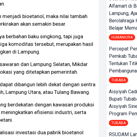
an.
Alfamart di 
Lampung, Aj
 menjadi bioetanol, maka nilai tambah
Berolahraga 
rkirakan akan semakin besar.
Belajar Mem
a berbahan baku singkong, tapi juga
HUMANIORA
tiga komoditas tersebut, merupakan hasil
Percepat Pe
ngkan di Lampung.
Pemkab Tub
Tentukan Titi
esawaran dan Lampung Selatan, Mikdar
Pembangunan
asi yang ditetapkan pemerintah.
TUBABA
 dapat dibangun lebih dekat dengan sentra
Aisyiyah Cad
h, Lampung Utara, atau Tulang Bawang.
Bupati Tubab
 yang berdekatan dengan kawasan produksi
Aisyiyah Sin
meningkatkan efisiensi industri, serta
Program Pem
etani.
TUBABA
isasi investasi dua pabrik bioetanol
RSUDAM La