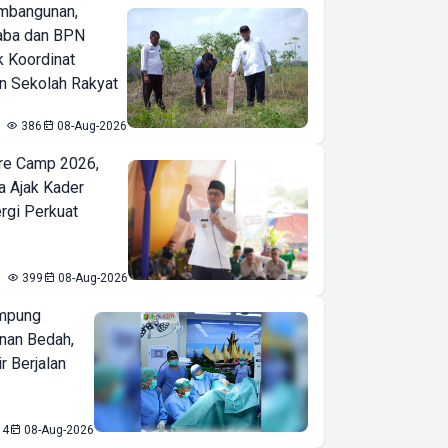
mbangunan,
aba dan BPN
k Koordinat
 Sekolah Rakyat
386
08-Aug-2026
re Camp 2026,
a Ajak Kader
ergi Perkuat
399
08-Aug-2026
mpung
nan Bedah,
r Berjalan
14
08-Aug-2026