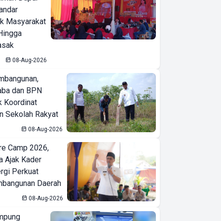
Bandar
ak Masyarakat
Hingga
asak
08-Aug-2026
mbangunan,
aba dan BPN
k Koordinat
 Sekolah Rakyat
08-Aug-2026
re Camp 2026,
a Ajak Kader
ergi Perkuat
bangunan Daerah
08-Aug-2026
mpung