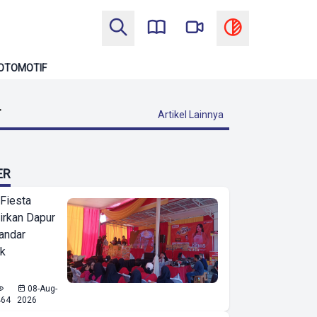
OTOMOTIF
T
Artikel Lainnya
ER
 Fiesta
irkan Dapur
Bandar
ak
08-Aug-
464
2026