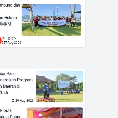
ampung dan
an Hukum
u UMKM
07-
657
Aug-2026
aba Pacu
inergikan Program
 Daerah di
 2026
29-Aug-2026
 Fiesta
irkan Dapur