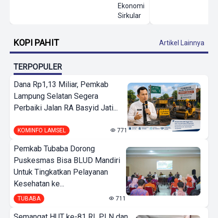
Ekonomi
Sirkular
KOPI PAHIT
Artikel Lainnya
TERPOPULER
Dana Rp1,13 Miliar, Pemkab
Lampung Selatan Segera
Perbaiki Jalan RA Basyid Jati...
KOMINFO LAMSEL
771
Pemkab Tubaba Dorong
Puskesmas Bisa BLUD Mandiri
Untuk Tingkatkan Pelayanan
Kesehatan ke...
TUBABA
711
Semangat HUT ke-81 RI, PLN dan