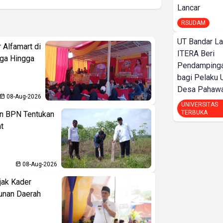
Lancar
RSUDAM
UT Bandar L
 Alfamart di
ITERA Beri
aga Hingga
Pendamping
bagi Pelak
Desa Pahaw
08-Aug-2026
UNIVERSITAS
TERBUKA
n BPN Tentukan
t
08-Aug-2026
jak Kader
unan Daerah