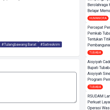
Berolahraga 
Belajar Mem
HUMANIORA
Percepat Pe
Pemkab Tub
Tentukan Titi
#Tulangbawang Barat
#Satreskrim
Pembangunan
TUBABA
Aisyiyah Cad
Bupati Tubab
Aisyiyah Sin
Program Pem
TUBABA
RSUDAM La
Perkuat Laya
Operasi Wasi