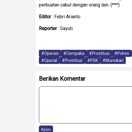
perbuatan cabul dengan orang lain. (***)
Editor
: Febri Arianto
Reporter
: Sayuti
#Operasi
#Cempaka
#Prostitusi
#Polres
#Opsnal
#Prostitusi
#PSK
#Muncikari
Berikan Komentar
Kirim