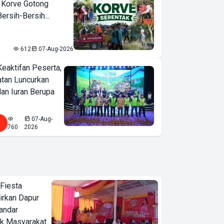
 Korve Gotong
rsih-Bersih...
612
07-Aug-2026
Keaktifan Peserta,
tan Luncurkan
lan Iuran Berupa
07-Aug-
760
2026
 Fiesta
irkan Dapur
Bandar
ak Masyarakat