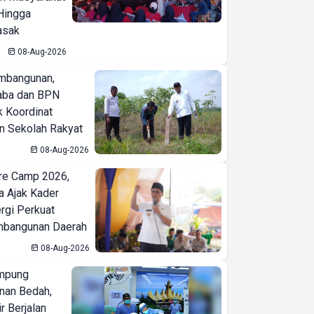
Hingga
asak
08-Aug-2026
mbangunan,
aba dan BPN
k Koordinat
 Sekolah Rakyat
08-Aug-2026
re Camp 2026,
a Ajak Kader
ergi Perkuat
bangunan Daerah
08-Aug-2026
mpung
nan Bedah,
r Berjalan