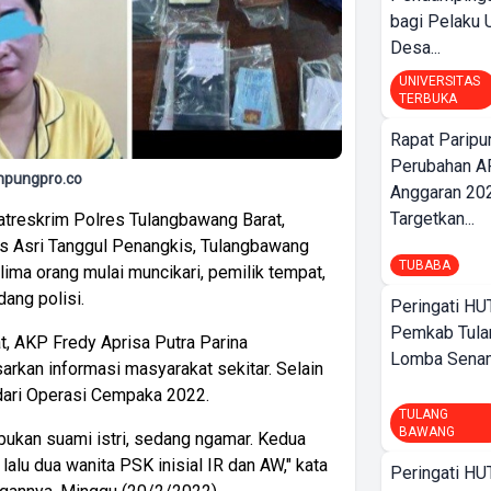
bagi Pelak
Desa...
UNIVERSITAS
TERBUKA
Rapat Parip
Perubahan A
ampungpro.co
Anggaran 202
Targetkan...
atreskrim Polres Tulangbawang Barat,
as Asri Tanggul Penangkis, Tulangbawang
TUBABA
ima orang mulai muncikari, pemilik tempat,
ang polisi.
Peringati HU
Pemkab Tula
, AKP Fredy Aprisa Putra Parina
Lomba Sena
rkan informasi masyarakat sekitar. Selain
 dari Operasi Cempaka 2022.
TULANG
BAWANG
bukan suami istri, sedang ngamar. Kedua
, lalu dua wanita PSK inisial IR dan AW," kata
Peringati HU