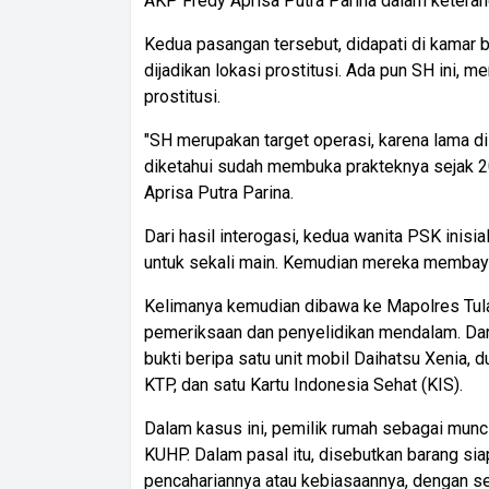
AKP Fredy Aprisa Putra Parina dalam ketera
Kedua pasangan tersebut, didapati di kamar 
dijadikan lokasi prostitusi. Ada pun SH ini, 
prostitusi.
"SH merupakan target operasi, karena lama dii
diketahui sudah membuka prakteknya sejak 201
Aprisa Putra Parina.
Dari hasil interogasi, kedua wanita PSK inisia
untuk sekali main. Kemudian mereka membaya
Kelimanya kemudian dibawa ke Mapolres Tula
pemeriksaan dan penyelidikan mendalam. Dar
bukti beripa satu unit mobil Daihatsu Xenia, d
KTP, dan satu Kartu Indonesia Sehat (KIS).
Dalam kasus ini, pemilik rumah sebagai munci
KUHP. Dalam pasal itu, disebutkan barang si
pencahariannya atau kebiasaannya, dengan 