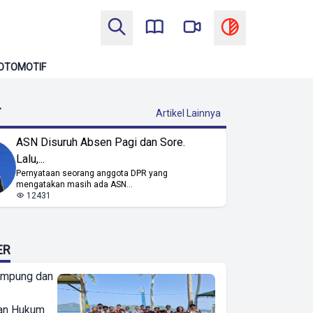
OTOMOTIF
T
Artikel Lainnya
ASN Disuruh Absen Pagi dan Sore.
Lalu,...
Pernyataan seorang anggota DPR yang
mengatakan masih ada ASN...
12431
ER
ampung dan
an Hukum