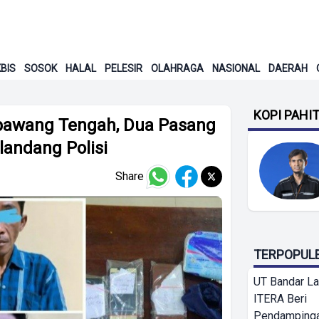
BIS
SOSOK
HALAL
PELESIR
OLAHRAGA
NASIONAL
DAERAH
KOPI PAHI
gbawang Tengah, Dua Pasang
landang Polisi
Share
TERPOPUL
UT Bandar L
ITERA Beri
Pendamping