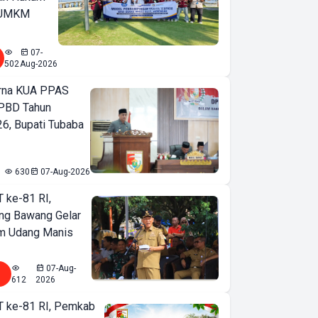
u UMKM
07-
502
Aug-2026
urna KUA PPAS
PBD Tahun
6, Bupati Tubaba
630
07-Aug-2026
T ke-81 RI,
ng Bawang Gelar
m Udang Manis
07-Aug-
612
2026
T ke-81 RI, Pemkab