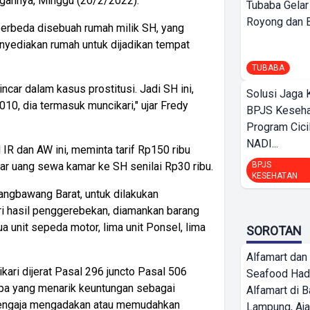
ngannya, Minggu (20/2/2022).
Tubaba Gelar
Royong dan Be
berbeda disebuah rumah milik SH, yang
menyediakan rumah untuk dijadikan tempat
TUBABA
ncar dalam kasus prostitusi. Jadi SH ini,
Solusi Jaga 
0, dia termasuk muncikari," ujar Fredy
BPJS Keseha
Program Cici
NADI...
l IR dan AW ini, meminta tarif Rp150 ribu
BPJS
r uang sewa kamar ke SH senilai Rp30 ribu.
KESEHATAN
ngbawang Barat, untuk dilakukan
i hasil penggerebekan, diamankan barang
ua unit sepeda motor, lima unit Ponsel, lima
SOROTAN
Alfamart dan
kari dijerat Pasal 296 juncto Pasal 506
Seafood Had
apa yang menarik keuntungan sebagai
Alfamart di 
sengaja mengadakan atau memudahkan
Lampung, Aj