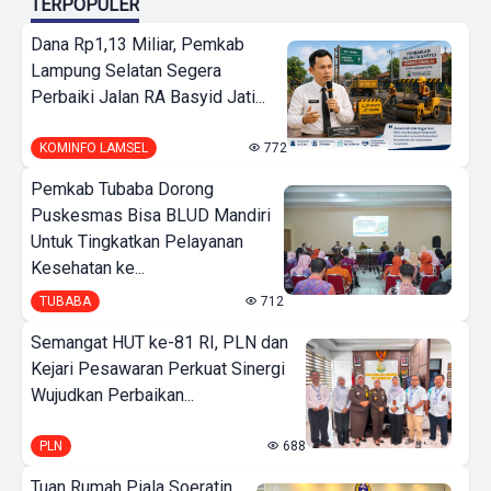
TERPOPULER
Dana Rp1,13 Miliar, Pemkab
Lampung Selatan Segera
Perbaiki Jalan RA Basyid Jati...
KOMINFO LAMSEL
772
Pemkab Tubaba Dorong
Puskesmas Bisa BLUD Mandiri
Untuk Tingkatkan Pelayanan
Kesehatan ke...
TUBABA
712
Semangat HUT ke-81 RI, PLN dan
Kejari Pesawaran Perkuat Sinergi
Wujudkan Perbaikan...
PLN
688
Tuan Rumah Piala Soeratin