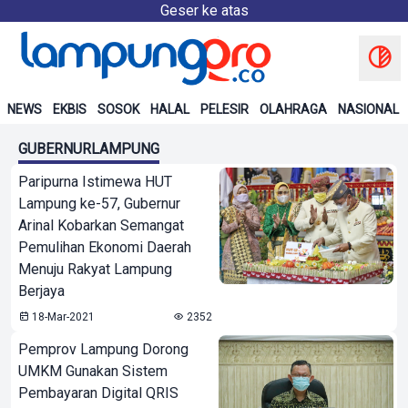
Geser ke atas
NEWS
EKBIS
SOSOK
HALAL
PELESIR
OLAHRAGA
NASIONAL
GUBERNURLAMPUNG
Paripurna Istimewa HUT
Lampung ke-57, Gubernur
Arinal Kobarkan Semangat
Pemulihan Ekonomi Daerah
Menuju Rakyat Lampung
Berjaya
18-Mar-2021
2352
Pemprov Lampung Dorong
UMKM Gunakan Sistem
Pembayaran Digital QRIS