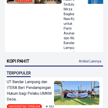
Sedulur
Mirza
Bagikan
Nasi Kotak
untuk
Panti
Asuhan
dan Warga
Bandar
Lampung
KOPI PAHIT
Artikel Lainnya
TERPOPULER
UT Bandar Lampung dan
ITERA Beri Pendampingan
Hukum bagi Pelaku UMKM
Desa...
UNIVERSITAS TERBUKA
562