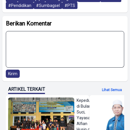
#Pendidikan
#Sumbagsel
#PTS
Berikan Komentar
Kirim
ARTIKEL TERKAIT
Lihat Semua
Kepedulian
di Bulan
Suci,
Yayasan
Alfian
Husin dan