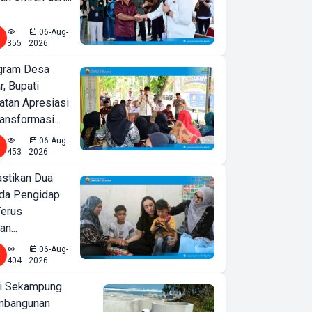
06-Aug-
355
2026
ogram Desa
r, Bupati
tan Apresiasi
ansformasi...
06-Aug-
453
2026
astikan Dua
nda Pengidap
Terus
n...
06-Aug-
404
2026
i Sekampung
mbangunan