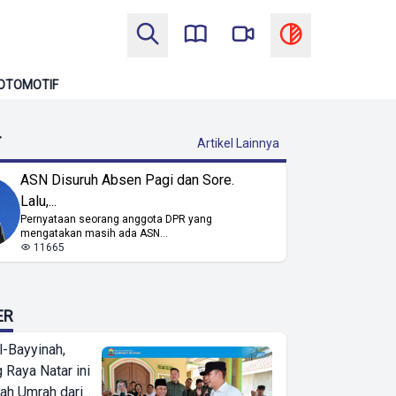
OTOMOTIF
T
Artikel Lainnya
ASN Disuruh Absen Pagi dan Sore.
Lalu,...
Pernyataan seorang anggota DPR yang
mengatakan masih ada ASN...
11665
ER
l-Bayyinah,
 Raya Natar ini
ah Umrah dari...