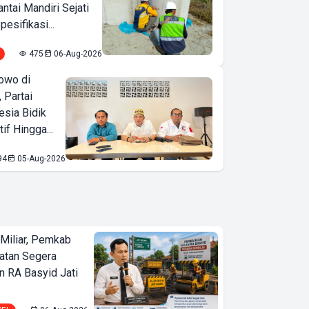
tai Mandiri Sejati
pesifikasi...
475
06-Aug-2026
owo di
 Partai
esia Bidik
if Hingga...
94
05-Aug-2026
Miliar, Pemkab
atan Segera
n RA Basyid Jati