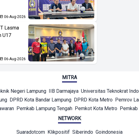
06-Aug-2026
PT Lasma
an U17
06-Aug-2026
MITRA
eknik Negeri Lampung
IIB Darmajaya
Universitas Teknokrat Ind
ung
DPRD Kota Bandar Lampung
DPRD Kota Metro
Pemrov L
awaran
Pemkab Lampung Tengah
Pemkot Kota Metro
Pemkab 
NETWORK
Suaradotcom
Klikpositif
Siberindo
Goindonesia