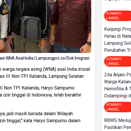
KOMINFO
LAMSEL
Kunjungi Pr
Helau di Nata
Lampung Sela
Perubahan Tr
asi WNA Asal India | Lampungpro.co/Dok Imigrasi
KOMINFO
LAMSEL
i warga negara asing (WNA) asal India inisial
Zita Anjani P
as III Non TPI Kalianda, Lampung Selatan.
Warga Kalia
III Non TPI Kalianda, Haryo Sampurno
Hemofilia A 
zin tinggal di Indonesia, telah berakhir
Didampingi da
KOMINFO
LAMSEL
nya, jadi masih berada dalam Wilayah
BBWS Mesuj
 izin tinggal," kata Haryo Sampurno dalam
Pastikan Pe