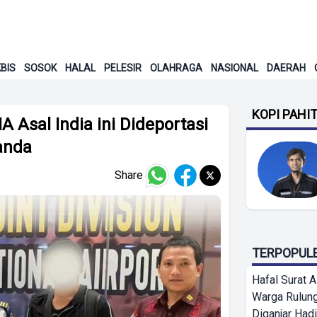
BIS
SOSOK
HALAL
PELESIR
OLAHRAGA
NASIONAL
DAERAH
KOPI PAHI
 Asal India ini Dideportasi
anda
Share
TERPOPUL
Hafal Surat A
Warga Rulung
Diganjar Hadi