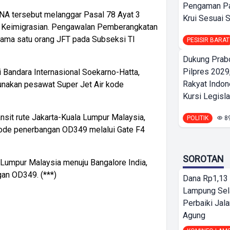
Pengaman Pan
WNA tersebut melanggar Pasal 78 Ayat 3
Krui Sesuai S
 Keimigrasian. Pengawalan Pemberangkatan
sama satu orang JFT pada Subseksi TI
PESISIR BARAT
Dukung Prab
Pilpres 2029,
i Bandara Internasional Soekarno-Hatta,
Rakyat Indon
nakan pesawat Super Jet Air kode
Kursi Legislat
nsit rute Jakarta-Kuala Lumpur Malaysia,
POLITIK
8
ode penerbangan OD349 melalui Gate F4
SOROTAN
 Lumpur Malaysia menuju Bangalore India,
an OD349. (***)
Dana Rp1,13 
Lampung Sel
Perbaiki Jala
Agung