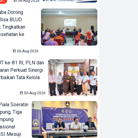
SEL
06-Aug-2026
ba Dorong
Bisa BLUD
k Tingkatkan
esehatan ke
06-Aug-2026
T ke-81 RI, PLN dan
aran Perkuat Sinergi
baikan Tata Kelola
06-Aug-2026
iala Soeratin
pung, Tiga
ampung
asional
SI Mesuji