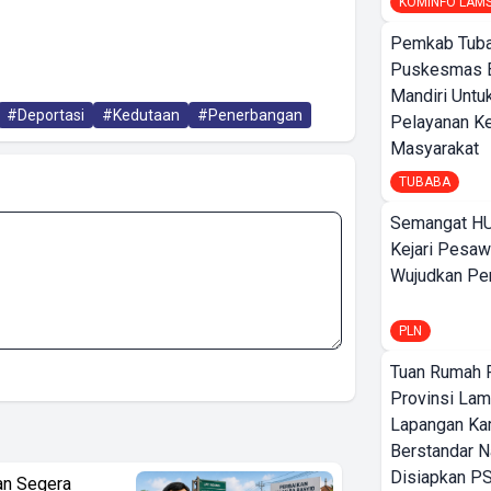
KOMINFO LAM
Pemkab Tuba
Puskesmas 
Mandiri Untu
#Deportasi
#Kedutaan
#Penerbangan
Pelayanan K
Masyarakat
TUBABA
Semangat HU
Kejari Pesaw
Wujudkan Per
PLN
Tuan Rumah P
Provinsi Lam
Lapangan K
Berstandar N
Disiapkan PS
an Segera