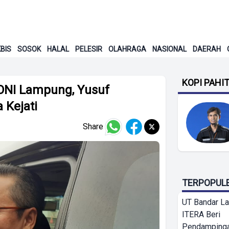
BIS
SOSOK
HALAL
PELESIR
OLAHRAGA
NASIONAL
DAERAH
KOPI PAHI
ONI Lampung, Yusuf
 Kejati
Share
TERPOPUL
UT Bandar L
ITERA Beri
Pendamping