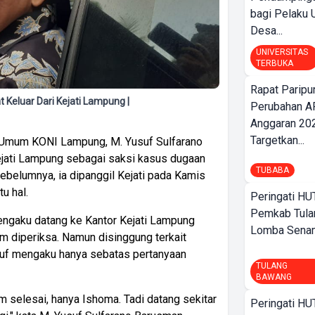
bagi Pelak
Desa...
UNIVERSITAS
TERBUKA
Rapat Parip
eluar Dari Kejati Lampung |
Perubahan A
Anggaran 202
Targetkan...
Umum KONI Lampung, M. Yusuf Sulfarano
ejati Lampung sebagai saksi kasus dugaan
TUBABA
ebelumnya, ia dipanggil Kejati pada Kamis
u hal.
Peringati HU
Pemkab Tula
ngaku datang ke Kantor Kejati Lampung
Lomba Sena
am diperiksa. Namun disinggung terkait
usuf mengaku hanya sebatas pertanyaan
TULANG
BAWANG
 selesai, hanya Ishoma. Tadi datang sekitar
Peringati HU