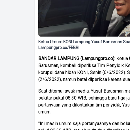
Ketua Umum KONI Lampung Yusuf Barusman Saat K
Lampungpro.co/FEBRI
BANDAR
LAMPUNG
(
Lampungpro.co):
Ketua 
Barusman, kembali diperiksa Tim Penyidik K
korupsi dana hibah KONI, Senin (6/6/2022). S
(2/6/2022), namun batal diperiksa karena suat
Saat ditemui awak media, Yusuf Barusman me
sekitar pukul 08.30 WIB, sehingga baru tiga j
pertanyaan yang dilontarkan tim penyidik, Y
umum.
"Ini masih umum saja pertanyaannya dan belum