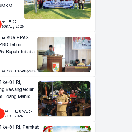
u UMKM
07-
608
Aug-2026
urna KUA PPAS
PBD Tahun
6, Bupati Tubaba
739
07-Aug-2026
T ke-81 RI,
ng Bawang Gelar
m Udang Manis
07-Aug-
719
2026
T ke-81 RI, Pemkab