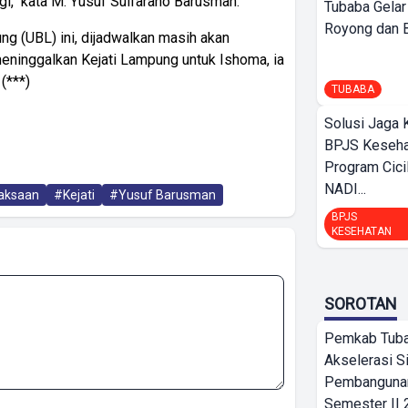
agi," kata M. Yusuf Sulfarano Barusman.
Tubaba Gelar
Royong dan Be
ng (UBL) ini, dijadwalkan masih akan
 meninggalkan Kejati Lampung untuk Ishoma, ia
(***)
TUBABA
Solusi Jaga 
BPJS Keseha
Program Cici
NADI...
aksaan
#Kejati
#Yusuf Barusman
BPJS
KESEHATAN
SOROTAN
Pemkab Tub
Akselerasi S
Pembangunan
Semester II