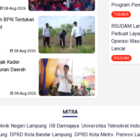
Program Pem
08-Aug-2026
TUBABA
n BPN Tentukan
RSUDAM La
t
Perkuat Laya
Operasi Wasi
Lancar
08-Aug-2026
RSUDAM
jak Kader
unan Daerah
08-Aug-2026
MITRA
eknik Negeri Lampung
IIB Darmajaya
Universitas Teknokrat Ind
ung
DPRD Kota Bandar Lampung
DPRD Kota Metro
Pemrov L