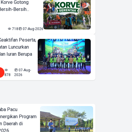
 Korve Gotong
rsih-Bersih...
718
07-Aug-2026
Keaktifan Peserta,
tan Luncurkan
lan Iuran Berupa
07-Aug-
878
2026
aba Pacu
inergikan Program
 Daerah di
 2026