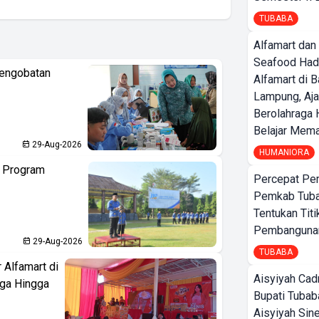
TUBABA
Alfamart dan
Seafood Had
Pengobatan
Alfamart di 
Lampung, Aj
Berolahraga 
Belajar Mem
29-Aug-2026
HUMANIORA
n Program
Percepat Pe
Pemkab Tub
Tentukan Titi
Pembangunan
29-Aug-2026
TUBABA
 Alfamart di
Aisyiyah Cad
aga Hingga
Bupati Tubab
Aisyiyah Sin