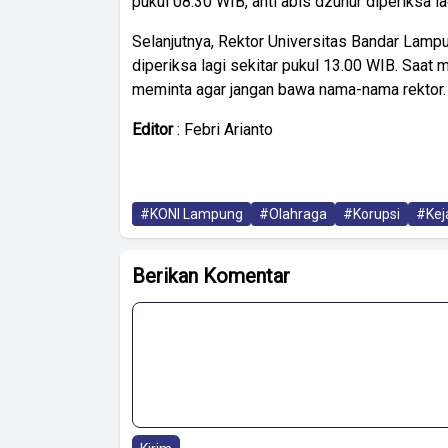
pukul 08.30 WIB, anti abis dzuhur diperiksa l
Selanjutnya, Rektor Universitas Bandar Lampu
diperiksa lagi sekitar pukul 13.00 WIB. Saat
meminta agar jangan bawa nama-nama rektor. 
Editor
: Febri Arianto
#KONI Lampung
#Olahraga
#Korupsi
#Kej
Berikan Komentar