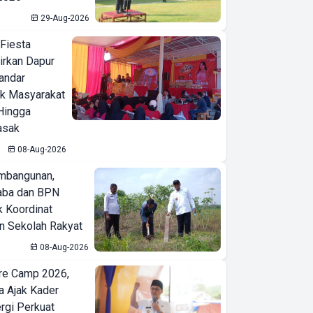
29-Aug-2026
 Fiesta
irkan Dapur
Bandar
ak Masyarakat
Hingga
asak
08-Aug-2026
mbangunan,
aba dan BPN
k Koordinat
 Sekolah Rakyat
08-Aug-2026
re Camp 2026,
a Ajak Kader
ergi Perkuat