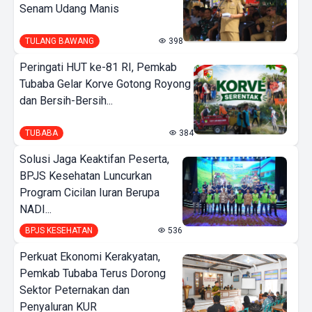
Senam Udang Manis
TULANG BAWANG
398
Peringati HUT ke-81 RI, Pemkab
Tubaba Gelar Korve Gotong Royong
dan Bersih-Bersih...
TUBABA
384
Solusi Jaga Keaktifan Peserta,
BPJS Kesehatan Luncurkan
Program Cicilan Iuran Berupa
NADI...
BPJS KESEHATAN
536
Perkuat Ekonomi Kerakyatan,
Pemkab Tubaba Terus Dorong
Sektor Peternakan dan
Penyaluran KUR