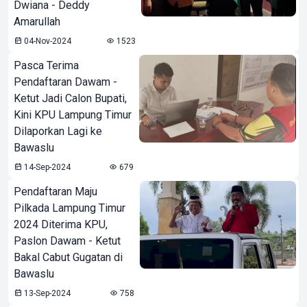
Dwiana - Deddy
Amarullah
04-Nov-2024
1523
Pasca Terima
Pendaftaran Dawam -
Ketut Jadi Calon Bupati,
Kini KPU Lampung Timur
Dilaporkan Lagi ke
Bawaslu
14-Sep-2024
679
Pendaftaran Maju
Pilkada Lampung Timur
2024 Diterima KPU,
Paslon Dawam - Ketut
Bakal Cabut Gugatan di
Bawaslu
13-Sep-2024
758