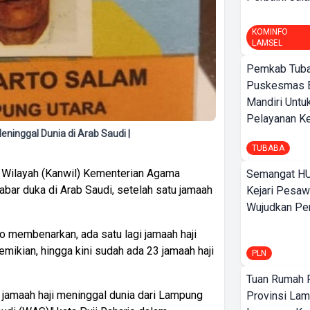
KOMINFO
LAMSEL
Pemkab Tuba
Puskesmas 
Mandiri Untu
Pelayanan Ke
ninggal Dunia di Arab Saudi |
TUBABA
 Wilayah (Kanwil) Kementerian Agama
Semangat HU
ar duka di Arab Saudi, setelah satu jamaah
Kejari Pesaw
Wujudkan Per
 membenarkan, ada satu lagi jamaah haji
emikian, hingga kini sudah ada 23 jamaah haji
PLN
Tuan Rumah P
i jamaah haji meninggal dunia dari Lampung
Provinsi Lam