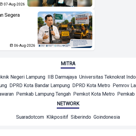
07-Aug-2026
an Segera
06-Aug-2026
MITRA
eknik Negeri Lampung
IIB Darmajaya
Universitas Teknokrat Ind
ung
DPRD Kota Bandar Lampung
DPRD Kota Metro
Pemrov L
awaran
Pemkab Lampung Tengah
Pemkot Kota Metro
Pemkab 
NETWORK
Suaradotcom
Klikpositif
Siberindo
Goindonesia