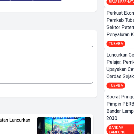
BPJS KESEHAT
Perkuat Ekon
Pemkab Tuba
Sektor Peter
Penyaluran 
TUBABA
Luncurkan G
Pelajar, Pem
Upayakan Ce
Cerdas Sejak
TUBABA
Socrat Pring
Pimpin PERB
Bandar Lamp
2030
atan Luncurkan
BANDAR
LAMPUNG