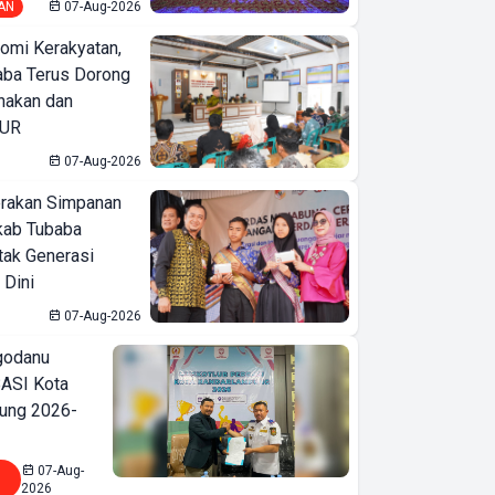
AN
07-Aug-2026
omi Kerakyatan,
ba Terus Dorong
nakan dan
KUR
07-Aug-2026
erakan Simpanan
kab Tubaba
tak Generasi
 Dini
07-Aug-2026
godanu
ASI Kota
ung 2026-
07-Aug-
2026