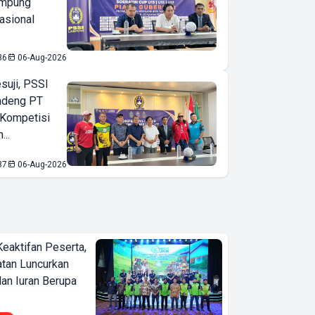
ampung
asional
36
06-Aug-2026
suji, PSSI
ndeng PT
 Kompetisi
...
87
06-Aug-2026
Keaktifan Peserta,
tan Luncurkan
lan Iuran Berupa