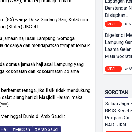
di (WAS)," kata Puji Raharjo dalam
Lapangan K
Berstandar N
Disiapkan...
am (85) warga Desa Sindang Sari, Kotabumi,
MESUJI
6
g (Kloter) JKG-41.
Digelar di Me
dua jamaah haji asal Lampung. Semoga
Lampung Ga
ala dosanya dan mendapatkan tempat terbaik
Lasma Gelar
Piala Soeratin
 semua jamaah haji asal Lampung yang
MESUJI
6
jaga kesehatan dan keselamatan selama
 berhemat tenaga, jika fisik tidak mendukung
SOROTAN
alat siang hari di Masjidil Haram, maka
Solusi Jaga 
(***)
BPJS Keseha
Meninggal Dunia di Arab Saudi :
Program Cici
NADI JKN
Haji
#Mekkah
#Arab Saudi