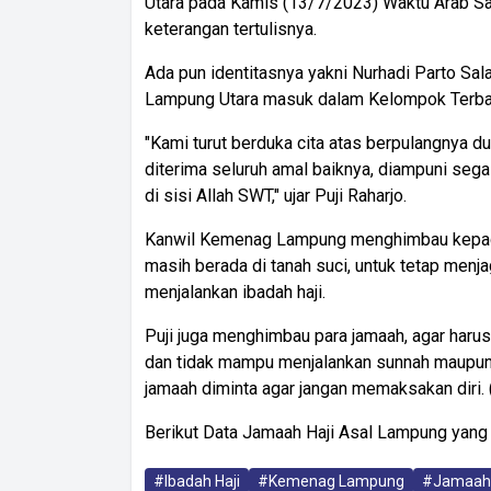
Utara pada Kamis (13/7/2023) Waktu Arab Sau
keterangan tertulisnya.
Ada pun identitasnya yakni Nurhadi Parto Sal
Lampung Utara masuk dalam Kelompok Terban
"Kami turut berduka cita atas berpulangnya 
diterima seluruh amal baiknya, diampuni seg
di sisi Allah SWT," ujar Puji Raharjo.
Kanwil Kemenag Lampung menghimbau kepada
masih berada di tanah suci, untuk tetap men
menjalankan ibadah haji.
Puji juga menghimbau para jamaah, agar harus
dan tidak mampu menjalankan sunnah maupun s
jamaah diminta agar jangan memaksakan diri. 
Berikut Data Jamaah Haji Asal Lampung yang 
#Ibadah Haji
#Kemenag Lampung
#Jamaah 