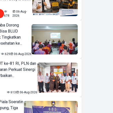
06-Aug-
678
2026
ba Dorong
Bisa BLUD
k Tingkatkan
sehatan ke...
629
06-Aug-2026
T ke-81 RI, PLN dan
aran Perkuat Sinergi
baikan...
613
06-Aug-2026
iala Soeratin
pung, Tiga