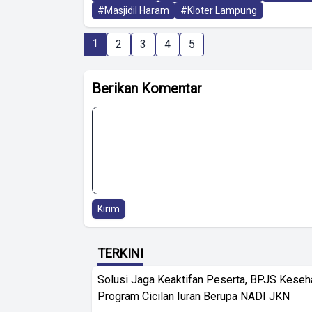
#Masjidil Haram
#Kloter Lampung
1
2
3
4
5
Berikan Komentar
Kirim
TERKINI
Solusi Jaga Keaktifan Peserta, BPJS Keseh
Program Cicilan Iuran Berupa NADI JKN