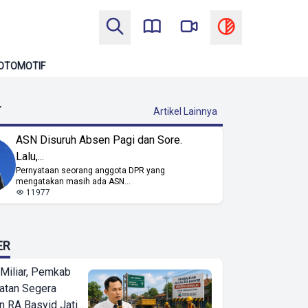
OTOMOTIF
T
Artikel Lainnya
ASN Disuruh Absen Pagi dan Sore.
Lalu,...
Pernyataan seorang anggota DPR yang
mengatakan masih ada ASN...
11977
ER
Miliar, Pemkab
atan Segera
n RA Basyid Jati...