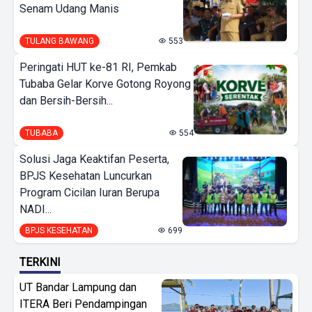
Senam Udang Manis
TULANG BAWANG
553
Peringati HUT ke-81 RI, Pemkab
Tubaba Gelar Korve Gotong Royong
dan Bersih-Bersih...
TUBABA
554
Solusi Jaga Keaktifan Peserta,
BPJS Kesehatan Luncurkan
Program Cicilan Iuran Berupa
NADI...
BPJS KESEHATAN
699
TERKINI
UT Bandar Lampung dan
ITERA Beri Pendampingan