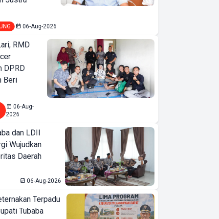
UNG
06-Aug-2026
Lari, RMD
ncer
an DPRD
 Beri
06-Aug-
2026
ba dan LDII
rgi Wujudkan
ritas Daerah
06-Aug-2026
eternakan Terpadu
 Bupati Tubaba