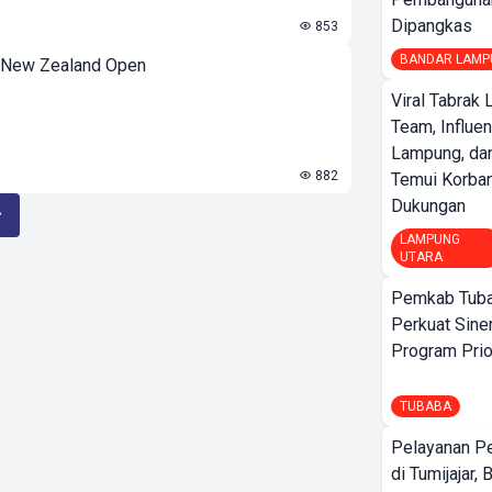
Dipangkas
853
BANDAR LAMP
al New Zealand Open
Viral Tabrak 
Team, Influe
Lampung, d
882
Temui Korban
Dukungan
LAMPUNG
UTARA
Pemkab Tuba
Perkuat Sine
Program Prio
TUBABA
Pelayanan P
di Tumijajar,