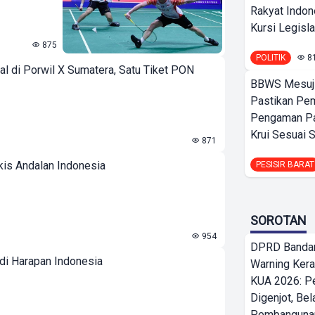
Rakyat Indon
Kursi Legislat
875
POLITIK
8
l di Porwil X Sumatera, Satu Tiket PON
BBWS Mesuj
Pastikan Pe
Pengaman Pan
Krui Sesuai S
871
gkis Andalan Indonesia
PESISIR BARAT
SOROTAN
954
DPRD Bandar
di Harapan Indonesia
Warning Ker
KUA 2026: P
Digenjot, Bel
Pembangunan