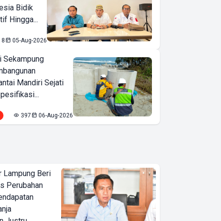
esia Bidik
if Hingga...
18
05-Aug-2026
i Sekampung
mbangunan
tai Mandiri Sejati
pesifikasi...
397
06-Aug-2026
 Lampung Beri
as Perubahan
endapatan
anja
 Justru