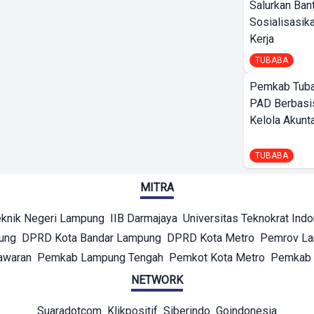
Salurkan Ban
Sosialisasik
Kerja
TUBABA
Pemkab Tuba
PAD Berbasis
Kelola Akunt
TUBABA
MITRA
eknik Negeri Lampung
IIB Darmajaya
Universitas Teknokrat Ind
ung
DPRD Kota Bandar Lampung
DPRD Kota Metro
Pemrov L
awaran
Pemkab Lampung Tengah
Pemkot Kota Metro
Pemkab 
NETWORK
Suaradotcom
Klikpositif
Siberindo
Goindonesia