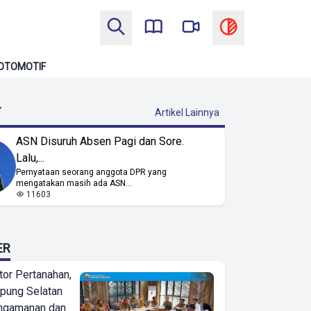
OTOMOTIF
T
Artikel Lainnya
ASN Disuruh Absen Pagi dan Sore.
Lalu,...
Pernyataan seorang anggota DPR yang
mengatakan masih ada ASN...
11603
ER
or Pertanahan,
ung Selatan
ngamanan dan