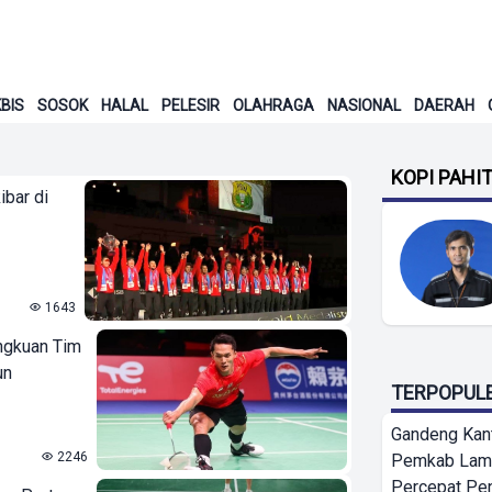
BIS
SOSOK
HALAL
PELESIR
OLAHRAGA
NASIONAL
DAERAH
KOPI PAHI
ibar di
1643
ngkuan Tim
un
TERPOPUL
Gandeng Kant
2246
Pemkab Lamp
Percepat Pe