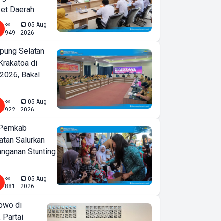
set Daerah
05-Aug-
949
2026
ung Selatan
Krakatoa di
2026, Bakal
05-Aug-
922
2026
 Pemkab
tan Salurkan
nganan Stunting
05-Aug-
881
2026
owo di
 Partai