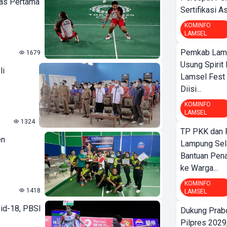
mas Pertama
Sertifikasi A
KOMINFO
LAMSEL
Pemkab Lamp
1679
Usung Spirit 
li
Lamsel Fest 
Diisi...
KOMINFO
LAMSEL
1324
TP PKK dan
en
Lampung Sela
Bantuan Pena
ke Warga...
KOMINFO
1418
LAMSEL
id-18, PBSI
Dukung Prab
Pilpres 2029,