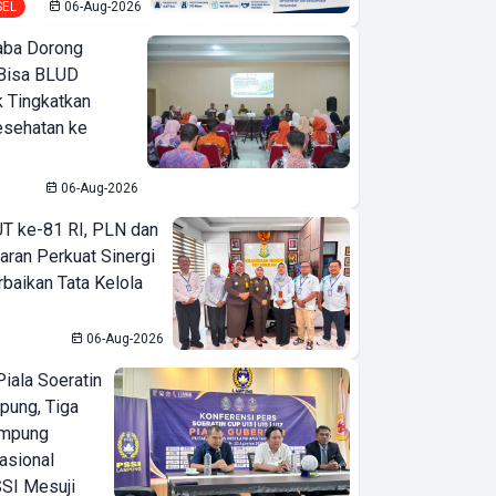
SEL
06-Aug-2026
ba Dorong
Bisa BLUD
k Tingkatkan
esehatan ke
06-Aug-2026
T ke-81 RI, PLN dan
aran Perkuat Sinergi
baikan Tata Kelola
06-Aug-2026
iala Soeratin
pung, Tiga
ampung
asional
SI Mesuji