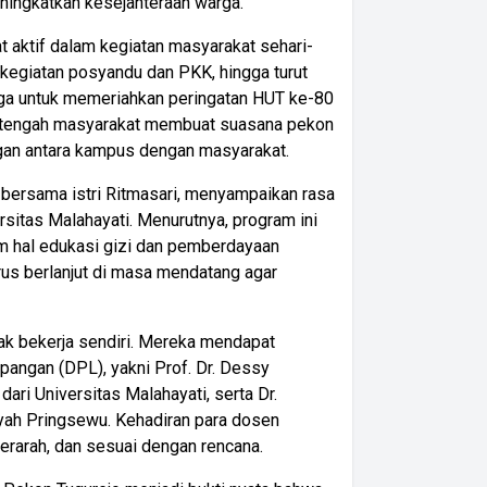
eningkatkan kesejahteraan warga.
at aktif dalam kegiatan masyarakat sehari-
 kegiatan posyandu dan PKK, hingga turut
rga untuk memeriahkan peringatan HUT ke-80
i tengah masyarakat membuat suasana pekon
gan antara kampus dengan masyarakat.
 bersama istri Ritmasari, menyampaikan rasa
sitas Malahayati. Menurutnya, program ini
m hal edukasi gizi dan pemberdayaan
rus berlanjut di masa mendatang agar
ak bekerja sendiri. Mereka mendapat
angan (DPL), yakni Prof. Dr. Dessy
dari Universitas Malahayati, serta Dr.
yah Pringsewu. Kehadiran para dosen
terarah, dan sesuai dengan rencana.