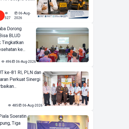
06-Aug-
527
2026
ba Dorong
Bisa BLUD
k Tingkatkan
sehatan ke...
496
06-Aug-2026
T ke-81 RI, PLN dan
aran Perkuat Sinergi
baikan...
485
06-Aug-2026
iala Soeratin
pung, Tiga