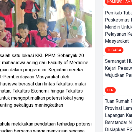
KOMINFO LAM
Pemkab Tuba
Puskesmas 
Mandiri Untu
Pelayanan K
Masyarakat
TUBABA
salah satu lokasi KKL PPM. Sebanyak 20
Semangat HU
 mahasiswa asing dari Faculty of Medicine
Kejari Pesaw
bagian dalam program ini. Kegiatan mereka
Wujudkan Per
at-Pemberdayaan Masyarakat oleh
iswa berasal dari lintas fakultas, mulai
hatan, Fakultas Ekonomi, hingga Fakultas
PLN
n untuk mengoptimalkan potensi lokal yang
Tuan Rumah P
unting sekaligus meningkatkan
Provinsi Lam
Lapangan K
Berstandar N
ahulu melakukan pendataan terhadap potensi
Disiapkan PS
kemudian bersama warga menyusun rencana