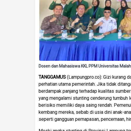
Dosen dan Mahasiswa KKL PPM Universitas Malah
TANGGAMUS
(Lampungpro.co): Gizi kurang d
perhatian utama pemerintah. Jika tidak ditang
berdampak panjang terhadap kualitas sumber
yang mengalami stunting cenderung tumbuh l
berisiko memiliki daya saing rendah. Pemen
kembang mereka, sebab di usia dini anak-ana
seperti gangguan pernapasan, pencernaan, hin
Meski angka stunting di Provinsi Lampung te