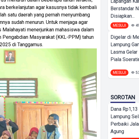
Lapangan K
ra berkelanjutan agar kasusnya tidak kembali
Berstandar N
lah satu daerah yang pernah menyumbang
Disiapkan...
trennya sudah menurun. Untuk menjaga agar
MESUJI
4
tas Malahayati menerjunkan mahasiswa dalam
dan Pengabdian Masyarakat (KKL-PPM) tahun
Digelar di Me
 2025 di Tanggamus.
Lampung Ga
Lasma Gelar
Piala Soeratin
MESUJI
5
SOROTAN
Dana Rp1,13 
Lampung Sel
Perbaiki Jala
Agung