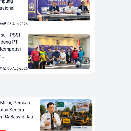
ampung
asional
99
06-Aug-2026
suji, PSSI
ndeng PT
 Kompetisi
...
31
06-Aug-2026
Miliar, Pemkab
atan Segera
n RA Basyid Jati