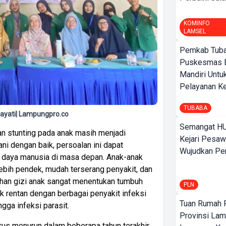
KOMINFO
LAMSEL
Pemkab Tuba
Puskesmas 
Mandiri Untu
Pelayanan Ke
TUBABA
ayati| Lampungpro.co
Semangat HU
an stunting pada anak masih menjadi
Kejari Pesaw
ani dengan baik, persoalan ini dapat
Wujudkan Per
 daya manusia di masa depan. Anak-anak
ebih pendek, mudah terserang penyakit, dan
uhan gizi anak sangat menentukan tumbuh
PLN
k rentan dengan berbagai penyakit infeksi
Tuan Rumah P
gga infeksi parasit.
Provinsi Lam
rus menurun dalam beberapa tahun terakhir,