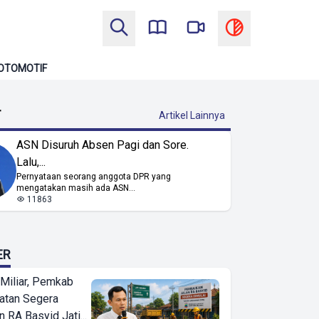
OTOMOTIF
T
Artikel Lainnya
ASN Disuruh Absen Pagi dan Sore.
Lalu,...
Pernyataan seorang anggota DPR yang
mengatakan masih ada ASN...
11863
ER
Miliar, Pemkab
atan Segera
n RA Basyid Jati...