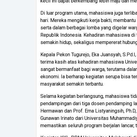
kecil ini dapat berkembang lebih maju dan m
Di luar program utama, mahasiswa juga terlib
hari. Mereka mengikuti kerja bakti, membantu
serta dalam berbagai lomba yang digelar wa
Republik Indonesia. Kehadiran mahasiswa d
semakin hidup, sekaligus mempererat hubun
Kepala Pekon Tugurejo, Eka Juansyah, S.Pd.I,
terima kasih atas kehadiran mahasiswa Univer
sangat bermanfaat bagi warga, terutama dala
ekonomi. Ia berharap kegiatan serupa bisa te
masyarakat semakin terbantu.
Selama kegiatan berlangsung, mahasiswa tid
pendampingan dari tiga dosen pendamping lap
Hermawan dan Prof. Erna Listyaningsih, Ph.D, 
Gunawan Irinato dari Universitas Muhammadi
memastikan seluruh program berjalan lancar, 