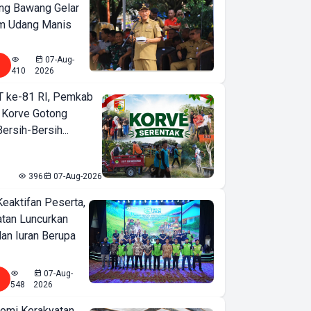
ng Bawang Gelar
m Udang Manis
07-Aug-
410
2026
T ke-81 RI, Pemkab
 Korve Gotong
rsih-Bersih...
396
07-Aug-2026
Keaktifan Peserta,
tan Luncurkan
lan Iuran Berupa
07-Aug-
548
2026
omi Kerakyatan,