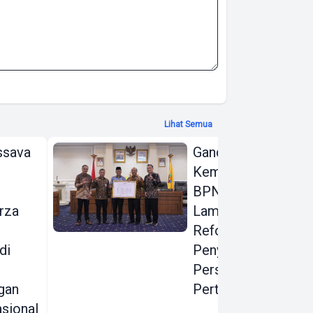
Lihat Semua
ssava
Gandeng KPK dan
Kementerian ATR
BPN, Pemprov
rza
Lampung Dorong
Reformasi
di
Penyelesaian
Persoalan
gan
Pertanahan
sional