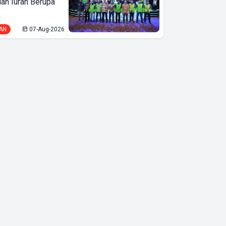
lan Iuran Berupa
AN
07-Aug-2026