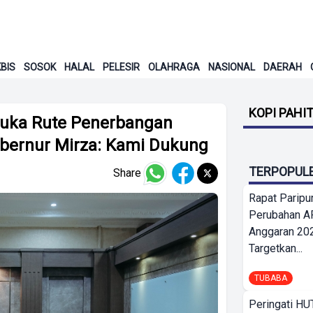
BIS
SOSOK
HALAL
PELESIR
OLAHRAGA
NASIONAL
DAERAH
KOPI PAHI
Buka Rute Penerbangan
bernur Mirza: Kami Dukung
TERPOPUL
Share
Rapat Parip
Perubahan A
Anggaran 202
Targetkan...
TUBABA
Peringati HU