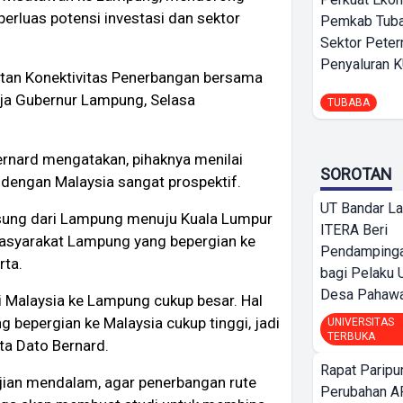
rluas potensi investasi dan sektor
Pemkab Tuba
Sektor Peter
Penyaluran 
atan Konektivitas Penerbangan bersama
ja Gubernur Lampung, Selasa
TUBABA
Bernard mengatakan, pihaknya menilai
SOROTAN
dengan Malaysia sangat prospektif.
UT Bandar L
sung dari Lampung menuju Kuala Lumpur
ITERA Beri
masyarakat Lampung yang bepergian ke
Pendamping
rta.
bagi Pelak
Desa Pahaw
i Malaysia ke Lampung cukup besar. Hal
bepergian ke Malaysia cukup tinggi, jadi
UNIVERSITAS
TERBUKA
ata Dato Bernard.
Rapat Parip
jian mendalam, agar penerbangan rute
Perubahan A