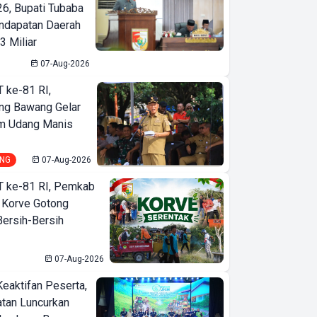
6, Bupati Tubaba
ndapatan Daerah
3 Miliar
07-Aug-2026
T ke-81 RI,
ng Bawang Gelar
m Udang Manis
NG
07-Aug-2026
T ke-81 RI, Pemkab
 Korve Gotong
ersih-Bersih
07-Aug-2026
Keaktifan Peserta,
tan Luncurkan