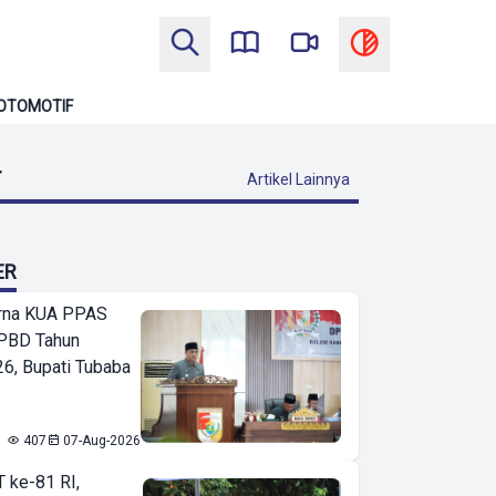
OTOMOTIF
T
Artikel Lainnya
ER
urna KUA PPAS
PBD Tahun
6, Bupati Tubaba
407
07-Aug-2026
T ke-81 RI,