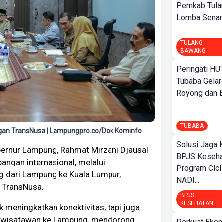
Pemkab Tula
Lomba Sena
TULANG
BAWANG
Peringati HU
Tubaba Gelar
Royong dan Be
TUBABA
an TransNusa | Lampungpro.co/Dok Kominfo
Solusi Jaga 
ernur Lampung, Rahmat Mirzani Djausal
BPJS Keseha
ngan internasional, melalui
Program Cici
 dari Lampung ke Kuala Lumpur,
NADI...
 TransNusa.
BPJS
KESEHATAN
k meningkatkan konektivitas, tapi juga
 wisatawan ke Lampung, mendorong
Perkuat Ekon