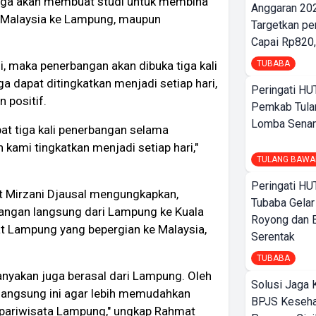
 juga akan membuat studi untuk membina
Anggaran 202
ri Malaysia ke Lampung, maupun
Targetkan pe
Capai Rp820,
TUBABA
i, maka penerbangan akan dibuka tiga kali
 dapat ditingkatkan menjadi setiap hari,
Peringati HU
 positif.
Pemkab Tula
Lomba Sena
pat tiga kali penerbangan selama
kami tingkatkan menjadi setiap hari,"
TULANG BAWA
Peringati HU
t Mirzani Djausal mengungkapkan,
Tubaba Gelar
angan langsung dari Lampung ke Kuala
Royong dan B
t Lampung yang bepergian ke Malaysia,
Serentak
TUBABA
nyakan juga berasal dari Lampung. Oleh
Solusi Jaga 
langsung ini agar lebih memudahkan
BPJS Keseha
 pariwisata Lampung," ungkap Rahmat