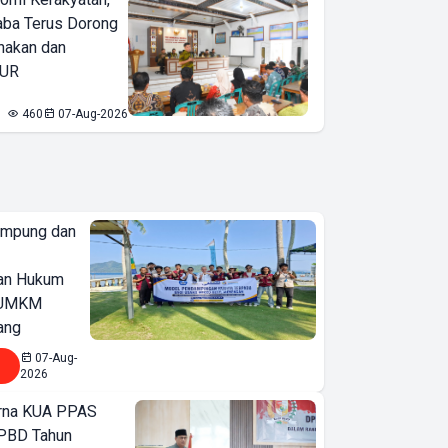
ba Terus Dorong
nakan dan
KUR
460
07-Aug-2026
ampung dan
an Hukum
u UMKM
ang
07-Aug-
2026
urna KUA PPAS
PBD Tahun