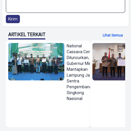
Kirim
ARTIKEL TERKAIT
Lihat Semua
National
Cassava Center
Diluncurkan,
Gubernur Mirza
Mantapkan
Lampung Jadi
Sentra
Pengembangan
Singkong
Nasional