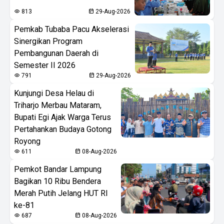
813
29-Aug-2026
Pemkab Tubaba Pacu Akselerasi
Sinergikan Program
Pembangunan Daerah di
Semester II 2026
791
29-Aug-2026
Kunjungi Desa Helau di
Triharjo Merbau Mataram,
Bupati Egi Ajak Warga Terus
Pertahankan Budaya Gotong
Royong
611
08-Aug-2026
Pemkot Bandar Lampung
Bagikan 10 Ribu Bendera
Merah Putih Jelang HUT RI
ke-81
687
08-Aug-2026