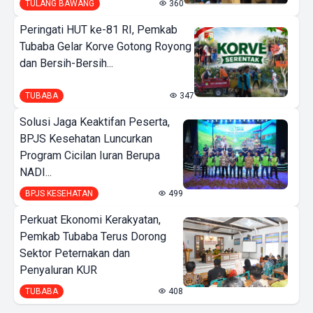
TULANG BAWANG
360
Peringati HUT ke-81 RI, Pemkab
Tubaba Gelar Korve Gotong Royong
dan Bersih-Bersih...
TUBABA
347
Solusi Jaga Keaktifan Peserta,
BPJS Kesehatan Luncurkan
Program Cicilan Iuran Berupa
NADI...
BPJS KESEHATAN
499
Perkuat Ekonomi Kerakyatan,
Pemkab Tubaba Terus Dorong
Sektor Peternakan dan
Penyaluran KUR
TUBABA
408