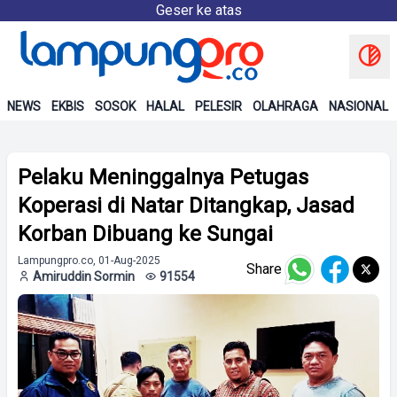
Geser ke atas
NEWS
EKBIS
SOSOK
HALAL
PELESIR
OLAHRAGA
NASIONAL
Pelaku Meninggalnya Petugas
Koperasi di Natar Ditangkap, Jasad
Korban Dibuang ke Sungai
Lampungpro.co, 01-Aug-2025
Share
Amiruddin Sormin
91554