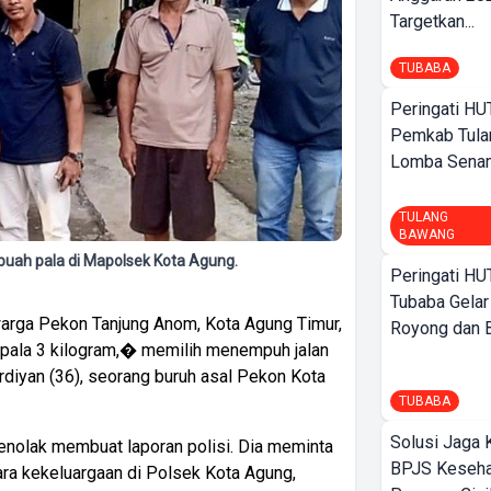
Targetkan...
TUBABA
Peringati HU
Pemkab Tula
Lomba Sena
TULANG
BAWANG
buah pala di Mapolsek Kota Agung.
Peringati HU
Tubaba Gelar
) warga Pekon Tanjung Anom, Kota Agung Timur,
Royong dan Be
 pala 3 kilogram,� memilih menempuh jalan
rdiyan (36), seorang buruh asal Pekon Kota
TUBABA
Solusi Jaga 
enolak membuat laporan polisi. Dia meminta
BPJS Keseha
ra kekeluargaan di Polsek Kota Agung,