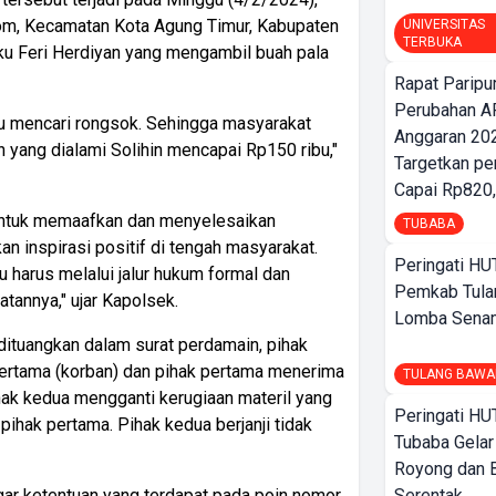
nom, Kecamatan Kota Agung Timur, Kabupaten
UNIVERSITAS
TERBUKA
ku Feri Herdiyan yang mengambil buah pala
Rapat Parip
Perubahan A
ku mencari rongsok. Sehingga masyarakat
Anggaran 202
an yang dialami Solihin mencapai Rp150 ribu,"
Targetkan pe
Capai Rp820,
untuk memaafkan dan menyelesaikan
TUBABA
 inspirasi positif di tengah masyarakat.
Peringati HU
u harus melalui jalur hukum formal dan
Pemkab Tula
tannya," ujar Kapolsek.
Lomba Sena
dituangkan dalam surat perdamain, pihak
ertama (korban) dan pihak pertama menerima
TULANG BAWA
hak kedua mengganti kerugiaan materil yang
Peringati HU
pihak pertama. Pihak kedua berjanji tidak
Tubaba Gelar
Royong dan B
Serentak
gar ketentuan yang terdapat pada poin nomor