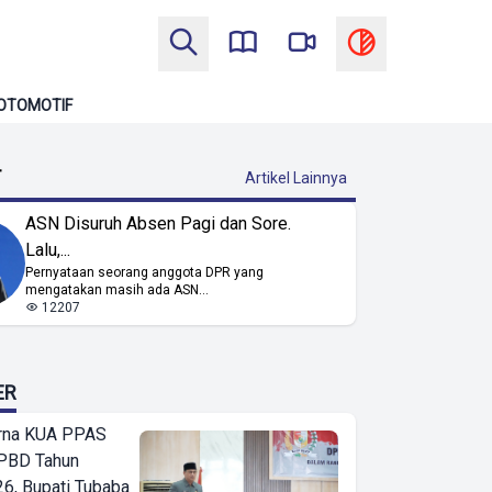
OTOMOTIF
T
Artikel Lainnya
ASN Disuruh Absen Pagi dan Sore.
Lalu,...
Pernyataan seorang anggota DPR yang
mengatakan masih ada ASN...
12207
ER
urna KUA PPAS
PBD Tahun
6, Bupati Tubaba