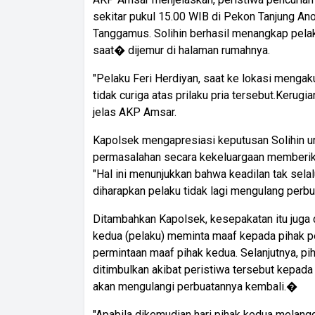
sekitar pukul 15.00 WIB di Pekon Tanjung A
Tanggamus. Solihin berhasil menangkap pela
saat� dijemur di halaman rumahnya.
"Pelaku Feri Herdiyan, saat ke lokasi menga
tidak curiga atas prilaku pria tersebut.Kerugi
jelas AKP Amsar.
Kapolsek mengapresiasi keputusan Solihin 
permasalahan secara kekeluargaan memberikan
"Hal ini menunjukkan bahwa keadilan tak selal
diharapkan pelaku tidak lagi mengulang perbua
Ditambahkan Kapolsek, kesepakatan itu juga 
kedua (pelaku) meminta maaf kepada pihak p
permintaan maaf pihak kedua. Selanjutnya, pi
ditimbulkan akibat peristiwa tersebut kepada 
akan mengulangi perbuatannya kembali.�
"Apabila dikemudian hari pihak kedua melang