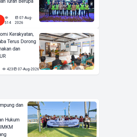
lan Iuran Berupa
07-Aug-
514
2026
omi Kerakyatan,
ba Terus Dorong
nakan dan
KUR
423
07-Aug-2026
ampung dan
an Hukum
u UMKM
ang