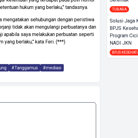
ketentuan hukum yang berlaku," tandasnya.
TUBABA
nya mengatakan sehubungan dengan peristiwa
Solusi Jaga 
berjanji tidak akan mengulangi perbuatanya dan
BPJS Keseha
janji apabila saya melakukan perbuatan seperti
Program Cici
 yang berlaku," kata Feri. (***)
NADI JKN
BPJS KESEHAT
ung
#Tanggamus
#mediasi