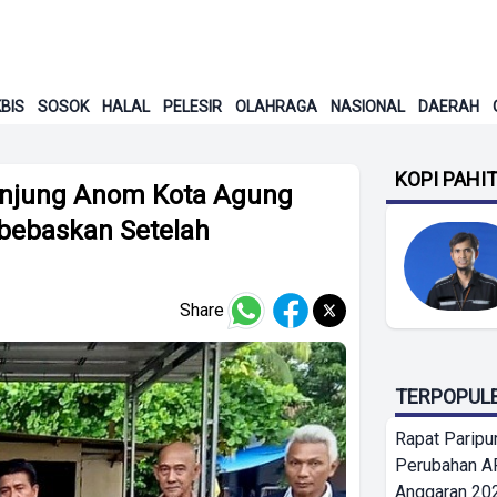
BIS
SOSOK
HALAL
PELESIR
OLAHRAGA
NASIONAL
DAERAH
KOPI PAHI
 Tanjung Anom Kota Agung
bebaskan Setelah
Share
TERPOPUL
Rapat Parip
Perubahan A
Anggaran 202