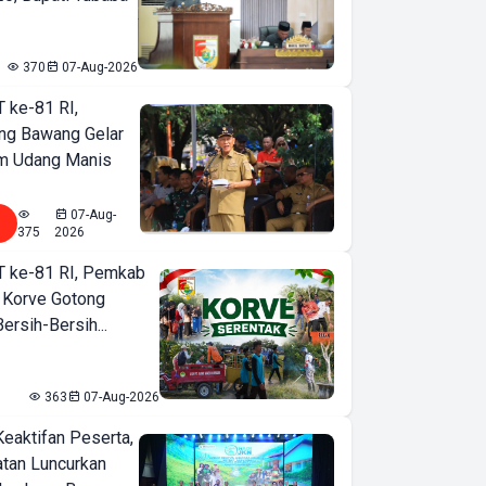
370
07-Aug-2026
T ke-81 RI,
ng Bawang Gelar
m Udang Manis
07-Aug-
375
2026
T ke-81 RI, Pemkab
 Korve Gotong
rsih-Bersih...
363
07-Aug-2026
Keaktifan Peserta,
tan Luncurkan