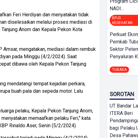
Program Cici
NADI...
afkan Feri Herdiyan dan menyatakan tidak
BPJS
an diselesaikan melalui proses mediasi di
KESEHATAN
n Tanjung Anom dan Kepala Pekon Kota
Perkuat Ekon
Pemkab Tuba
Sektor Peter
P Amsar, mengatakan, mediasi dalam rembuk
Penyaluran 
diyan pada Minggu (4/2/2024). Saat
 cepat dibawa oleh Kepala Pekon Tanjung
TUBABA
ng mendatangi tempat kejadian perkara,
rupa buah pala dan sepeda motor. Lalu
SOROTAN
UT Bandar L
eluarga pelaku, Kepala Pekon Tanjung Anom,
ITERA Beri
n menyatakan memaafkan pelaku Feri," kata
Pendamping
P Rinaldo Aser, Senin (5/2/2024).
bagi Pelak
Desa Pahaw
tersebut terjadi pada Minggu (4/2/2024),