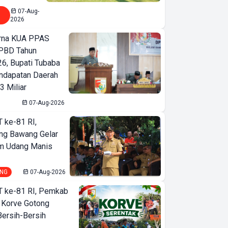
07-Aug-
2026
urna KUA PPAS
PBD Tahun
6, Bupati Tubaba
ndapatan Daerah
3 Miliar
07-Aug-2026
T ke-81 RI,
ng Bawang Gelar
m Udang Manis
NG
07-Aug-2026
T ke-81 RI, Pemkab
 Korve Gotong
ersih-Bersih