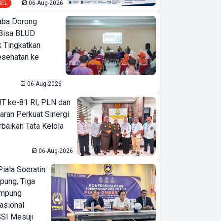
SEL
06-Aug-2026
ba Dorong
Bisa BLUD
k Tingkatkan
esehatan ke
06-Aug-2026
T ke-81 RI, PLN dan
aran Perkuat Sinergi
baikan Tata Kelola
06-Aug-2026
iala Soeratin
pung, Tiga
ampung
asional
SI Mesuji