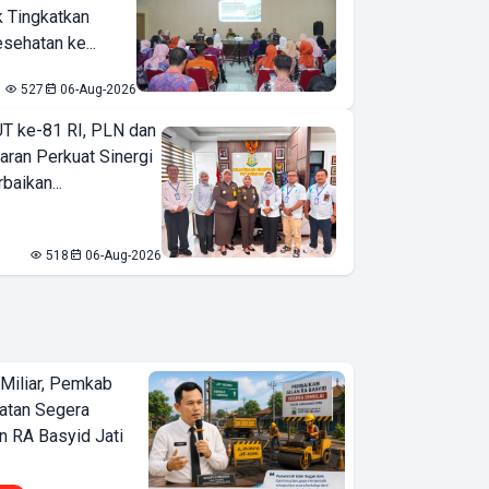
k Tingkatkan
sehatan ke...
527
06-Aug-2026
T ke-81 RI, PLN dan
aran Perkuat Sinergi
baikan...
518
06-Aug-2026
Miliar, Pemkab
atan Segera
n RA Basyid Jati