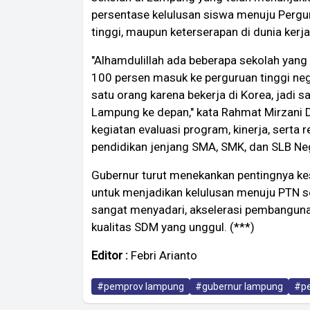
persentase kelulusan siswa menuju Pergur
tinggi, maupun keterserapan di dunia kerja
​"Alhamdulillah ada beberapa sekolah yang
100 persen masuk ke perguruan tinggi neg
satu orang karena bekerja di Korea, jadi s
Lampung ke depan," kata Rahmat Mirzani 
kegiatan evaluasi program, kinerja, serta
pendidikan jenjang SMA, SMK, dan SLB Ne
​Gubernur turut menekankan pentingnya ke
untuk menjadikan kelulusan menuju PTN 
sangat menyadari, akselerasi pembangun
kualitas SDM yang unggul. (***)
Editor :
Febri Arianto
#pemprov lampung
#gubernur lampung
#pe