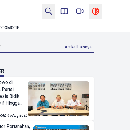
OTOMOTIF
T
Artikel Lainnya
ER
owo di
 Partai
esia Bidik
if Hingga...
56
05-Aug-2026
or Pertanahan,