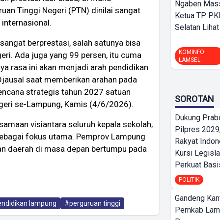
Ngaben Massa
uan Tinggi Negeri (PTN) dinilai sangat
Ketua TP PK
 internasional.
Selatan Lihat
 sangat berprestasi, salah satunya bisa
KOMINFO
eri. Ada juga yang 99 persen, itu cuma
LAMSEL
aya rasa ini akan menjadi arah pendidikan
Djausal saat memberikan arahan pada
 rencana strategis tahun 2027 satuan
SOROTAN
geri se-Lampung, Kamis (4/6/2026).
Dukung Prab
samaan visiantara seluruh kepala sekolah,
Pilpres 2029,
sebagai fokus utama. Pemprov Lampung
Rakyat Indon
an daerah di masa depan bertumpu pada
Kursi Legisla
Perkuat Bas
POLITIK
Gandeng Kant
ndidikan lampung
#perguruan tinggi
Pemkab Lam