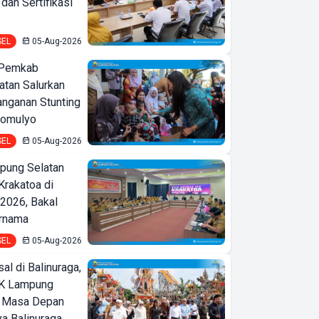
an Sertifikasi
SEL
05-Aug-2026
 Pemkab
tan Salurkan
nganan Stunting
domulyo
SEL
05-Aug-2026
ung Selatan
Krakatoa di
2026, Bakal
Wakil Gubernur
ernama
Lampung Jihan
SEL
05-Aug-2026
Beri Remisi ke 45
l di Balinuraga,
Warga Binaan di
K Lampung
Bawah Umur di
t Masa Depan
LKPA
a Balinuraga