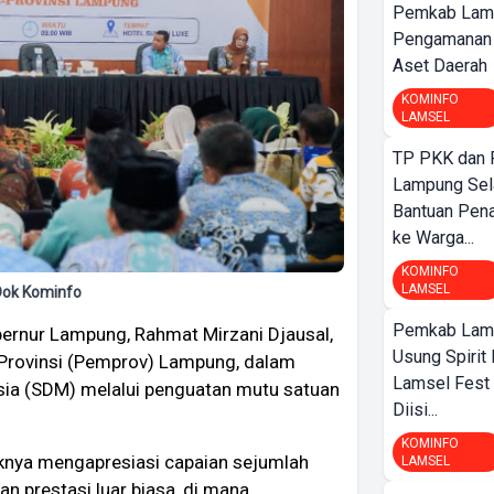
Pemkab Lam
Pengamanan d
Aset Daerah
KOMINFO
LAMSEL
TP PKK dan
Lampung Sela
Bantuan Pena
ke Warga...
KOMINFO
LAMSEL
Dok Kominfo
Pemkab Lamp
ernur Lampung, Rahmat Mirzani Djausal,
Usung Spirit 
Provinsi (Pemprov) Lampung, dalam
Lamsel Fest 
ia (SDM) melalui penguatan mutu satuan
Diisi...
KOMINFO
knya mengapresiasi capaian sejumlah
LAMSEL
n prestasi luar biasa, di mana