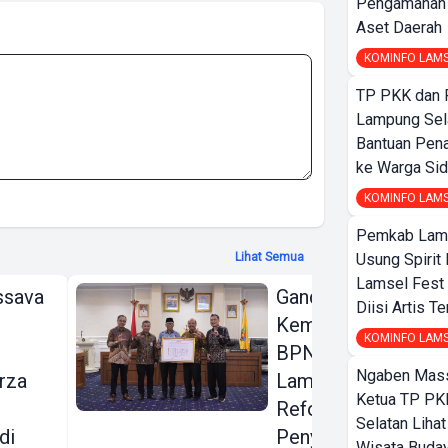
Pengamanan d
Aset Daerah
KOMINFO LAM
TP PKK dan
Lampung Sela
Bantuan Pena
ke Warga Si
KOMINFO LAM
Pemkab Lamp
Lihat Semua
Usung Spirit 
Lamsel Fest 
ssava
Gandeng KPK dan
Diisi Artis T
Kementerian ATR
KOMINFO LAM
BPN, Pemprov
Ngaben Massa
rza
Lampung Dorong
Ketua TP PK
Reformasi
Selatan Liha
di
Penyelesaian
Wisata Buday