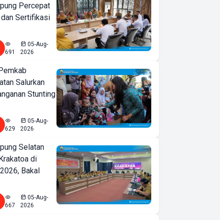
pung Percepat
an Sertifikasi
05-Aug-
691
2026
 Pemkab
tan Salurkan
nganan Stunting
05-Aug-
629
2026
ung Selatan
Krakatoa di
2026, Bakal
05-Aug-
667
2026