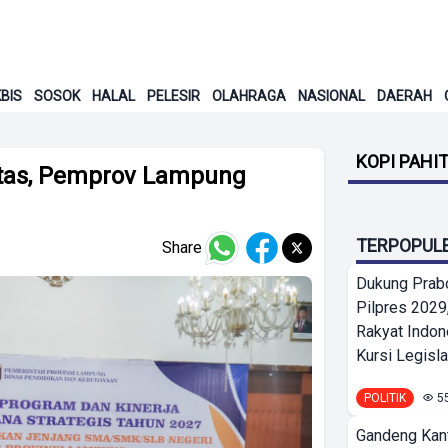
BIS
SOSOK
HALAL
PELESIR
OLAHRAGA
NASIONAL
DAERAH
KOPI PAHI
itas, Pemprov Lampung
TERPOPUL
Share
Dukung Prab
Pilpres 2029,
Rakyat Indon
Kursi Legislat
POLITIK
5
Gandeng Kant