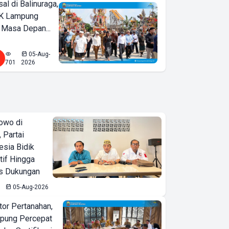
l di Balinuraga,
K Lampung
 Masa Depan...
05-Aug-
701
2026
owo di
 Partai
esia Bidik
tif Hingga
is Dukungan
05-Aug-2026
or Pertanahan,
pung Percepat