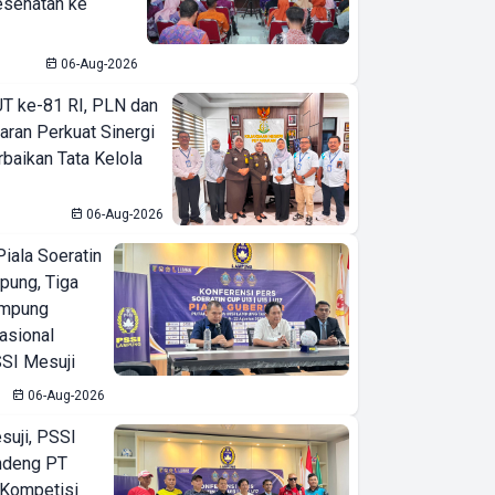
esehatan ke
06-Aug-2026
T ke-81 RI, PLN dan
aran Perkuat Sinergi
baikan Tata Kelola
06-Aug-2026
iala Soeratin
pung, Tiga
ampung
asional
SI Mesuji
06-Aug-2026
suji, PSSI
ndeng PT
 Kompetisi