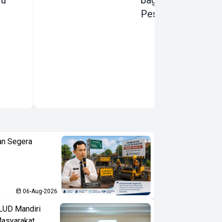
ru
bagi para
Pesepeda
an Segera
06-Aug-2026
LUD Mandiri
Masyarakat