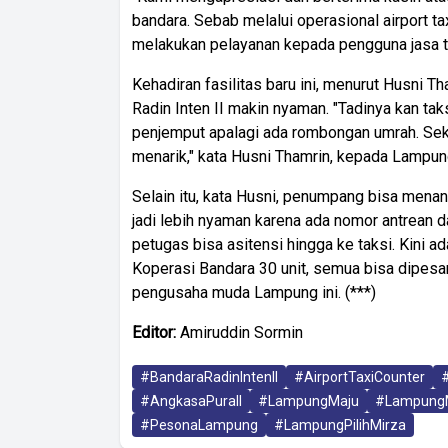
bandara. Sebab melalui operasional airport 
melakukan pelayanan kepada pengguna jasa ta
Kehadiran fasilitas baru ini, menurut Husni T
Radin Inten II makin nyaman. "Tadinya kan tak
penjemput apalagi ada rombongan umrah. Seka
menarik," kata Husni Thamrin, kepada Lampung
Selain itu, kata Husni, penumpang bisa menant
jadi lebih nyaman karena ada nomor antrean 
petugas bisa asitensi hingga ke taksi. Kini a
Koperasi Bandara 30 unit, semua bisa dipesan 
pengusaha muda Lampung ini. (***)
Editor:
Amiruddin Sormin
#BandaraRadinIntenII
#AirportTaxiCounter
#AngkasaPuraII
#LampungMaju
#Lampung
#PesonaLampung
#LampungPilihMirza