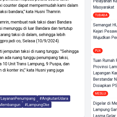
Pelayanan K
taxi counter dapat mempermudah kami dalam
Masyarakat
ksi bandara," kata Husni Thamrin.
TUBABA
hamrin, membuat naik taksi daari Bandara
Semangat HU
si menunggu di luar Bandara dan tertutup
Kejari Pesaw
rang taksi di dalam, sehingga lebih
Wujudkan Per
pro.jadi co, Selasa (10/9/2024).
PLN
i jemputan taksi di ruang tunggu. "Sehingga
dan ada ruang tunggu penumpang taksi,
Tuan Rumah P
da 10 Unit Trans Lampung, 9 Puspa, dan
Provinsi Lam
di konter ini," kata Husni yang juga
Lapangan K
Berstandar N
Disiapkan PS
MESUJI
#LayananPenumpang
#AngkutanUdara
Digelar di Me
Membangun
#LampungOke
Lampung Ga
Lasma Gelar