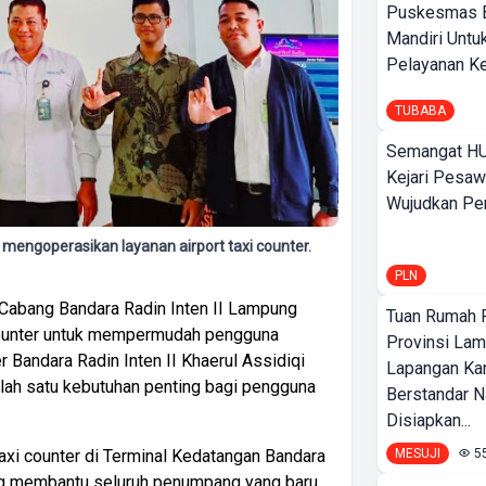
Puskesmas 
Mandiri Untu
Pelayanan Ke
TUBABA
Semangat HU
Kejari Pesaw
Wujudkan Per
mengoperasikan layanan airport taxi counter.
PLN
 Cabang Bandara Radin Inten II Lampung
Tuan Rumah P
 counter untuk mempermudah pengguna
Provinsi Lam
r Bandara Radin Inten II Khaerul Assidiqi
Lapangan K
alah satu kebutuhan penting bagi pengguna
Berstandar N
Disiapkan...
MESUJI
5
axi counter di Terminal Kedatangan Bandara
yang membantu seluruh penumpang yang baru