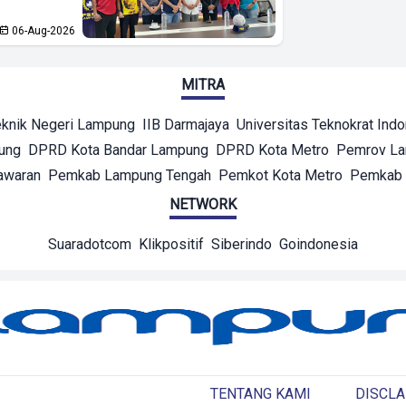
06-Aug-2026
MITRA
eknik Negeri Lampung
IIB Darmajaya
Universitas Teknokrat Ind
ung
DPRD Kota Bandar Lampung
DPRD Kota Metro
Pemrov L
awaran
Pemkab Lampung Tengah
Pemkot Kota Metro
Pemkab 
NETWORK
Suaradotcom
Klikpositif
Siberindo
Goindonesia
TENTANG KAMI
DISCLA