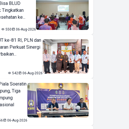
Bisa BLUD
k Tingkatkan
sehatan ke...
550
06-Aug-2026
T ke-81 RI, PLN dan
aran Perkuat Sinergi
baikan...
542
06-Aug-2026
iala Soeratin
pung, Tiga
ampung
asional
56
06-Aug-2026