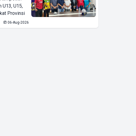
n U13, U15,
kat Provinsi
06-Aug-2026
Stabilitas
Ekonomi
Terjaga di
Tengah
Gejolak Global,