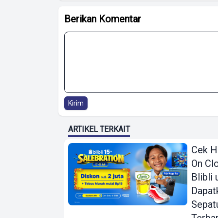
Berikan Komentar
Kirim
ARTIKEL TERKAIT
Cek H
On Clo
Blibli
Dapat
Sepat