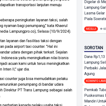
Digelar di Me
ndapatkan transportasi lanjutan menuju
Lampung Ga
Lasma Gelar
Piala Soeratin
berapa peningkatan layanan taksi, salah
ng nyaman bagi penumpang," kata Khaerul
MESUJI
6
 media Lampungpro.co), Selasa (10/9/2024).
an layanan dan fasilitas taksi dengan
 pada airport taxi counter. "Hal ini
SOROTAN
bandar udara dengan pihak terkait. Sejalan
Dana Rp1,13 
Indonesia yaitu meningkatkan nilai bisnis
Lampung Sel
jadi acuan kami untuk terus meningkatkan
Perbaiki Jala
nten II," ujar dia.
Agung
 taxi counter juga bisa memudahkan pelaku
KOMINFO LAM
menurunkan penumpang di bandar udara
Pemkab Tuba
leh Direktur PT Trans Lampung sebagai salah
Puskesmas 
.
Mandiri Untu
s perhatian kepada pelaku usaha taksi