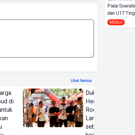
Piala Soerati
dan U17 Ting
MESUJI
Lihat Semua
arga
Dukung Gerakan
ud di
Hemat Energi,
 untuk
Rodalink
kan
Lampung Hadir
u
sebagai Rumah