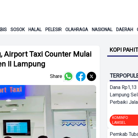
BIS
SOSOK
HALAL
PELESIR
OLAHRAGA
NASIONAL
DAERAH
KOPI PAHI
Airport Taxi Counter Mulai
ten II Lampung
TERPOPUL
Share
Dana Rp1,13 
Lampung Sel
Perbaiki Jala
KOMINFO
LAMSEL
Pemkab Tuba