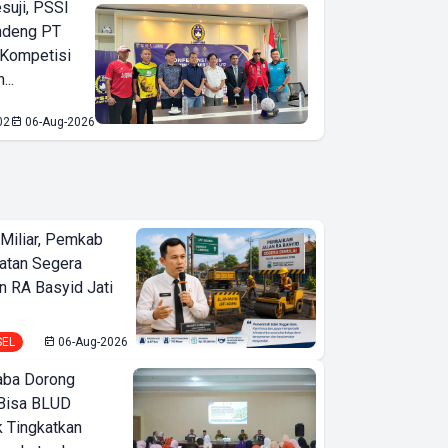
suji, PSSI
ndeng PT
 Kompetisi
...
02
06-Aug-2026
Miliar, Pemkab
atan Segera
n RA Basyid Jati
SEL
06-Aug-2026
ba Dorong
Bisa BLUD
k Tingkatkan