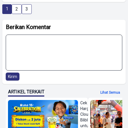
1
2
3
Berikan Komentar
Kirim
ARTIKEL TERKAIT
Lihat Semua
Cek
Harga On
Cloud di
Blibli
untuk