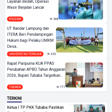
Layanan Bedah, Operasi
Wasir Berjalan Lancar
RSUDAM
388
UT Bandar Lampung dan
ITERA Beri Pendampingan
Hukum bagi Pelaku UMKM
Desa...
UNIVERSITAS TERBUKA
635
Rapat Paripurna KUA PPAS
Perubahan APBD Tahun Anggaran
2026, Bupati Tubaba Targetkan...
TUBABA
771
TERKINI
Ketua I TP PKK Tubaba Pastikan