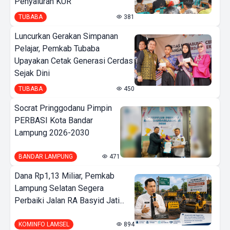
Penyaluran KUR
TUBABA
381
Luncurkan Gerakan Simpanan
Pelajar, Pemkab Tubaba
Upayakan Cetak Generasi Cerdas
Sejak Dini
TUBABA
450
Socrat Pringgodanu Pimpin
PERBASI Kota Bandar
Lampung 2026-2030
BANDAR LAMPUNG
471
Dana Rp1,13 Miliar, Pemkab
Lampung Selatan Segera
Perbaiki Jalan RA Basyid Jati...
KOMINFO LAMSEL
894