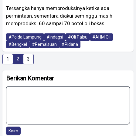
Tersangka hanya memproduksinya ketika ada
permintaan, sementara diakui seminggu masih
memproduksi 60 sampai 70 botol oli bekas.
#Polda Lampung
#Indagsi
#Oli Palsu
#AHM Oli
#Bengkel
#Pemalsuan
#Pidana
2
1
3
Berikan Komentar
Kirim