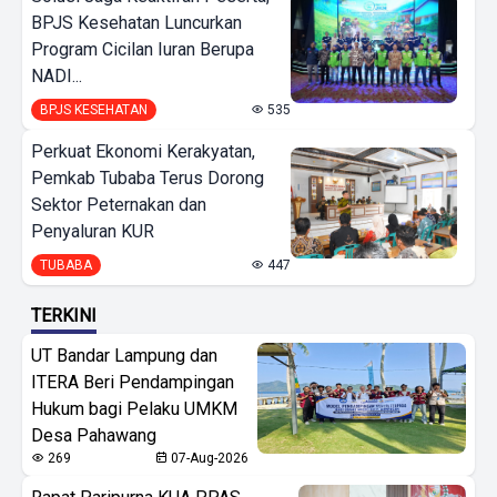
BPJS Kesehatan Luncurkan
Program Cicilan Iuran Berupa
NADI...
BPJS KESEHATAN
535
Perkuat Ekonomi Kerakyatan,
Pemkab Tubaba Terus Dorong
Sektor Peternakan dan
Penyaluran KUR
TUBABA
447
TERKINI
UT Bandar Lampung dan
ITERA Beri Pendampingan
Hukum bagi Pelaku UMKM
Desa Pahawang
269
07-Aug-2026