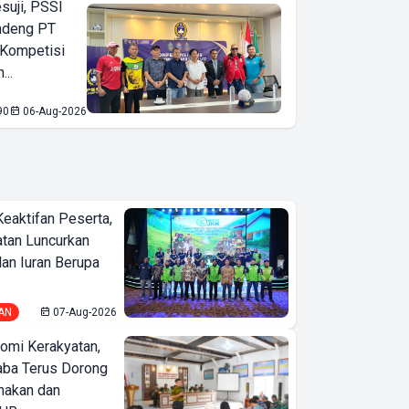
suji, PSSI
ndeng PT
 Kompetisi
...
90
06-Aug-2026
Keaktifan Peserta,
tan Luncurkan
lan Iuran Berupa
AN
07-Aug-2026
omi Kerakyatan,
ba Terus Dorong
nakan dan