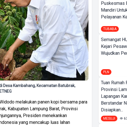
Puskesmas 
Mandiri Untu
Pelayanan Ke
TUBABA
Semangat HU
Kejari Pesaw
Wujudkan Per
PLN
Tuan Rumah P
 di Desa Kambahang, Kecamatan Batubrak,
Provinsi Lam
SETNEG
Lapangan K
Widodo melakukan panen kopi bersama para
Berstandar N
ak, Kabupaten Lampung Barat, Provinsi
Disiapkan...
njungannya, Presiden menekankan
MESUJI
6
Indonesia yang mencakup luas lahan