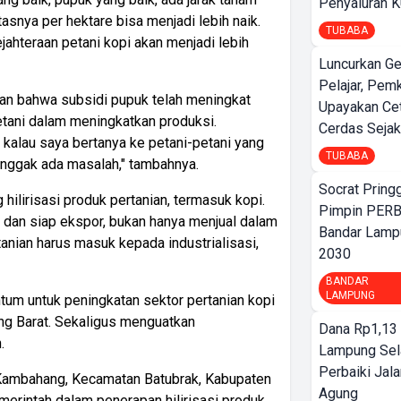
Penyaluran 
asnya per hektare bisa menjadi lebih naik.
TUBABA
ejahteraan petani kopi akan menjadi lebih
Luncurkan G
Pelajar, Pem
kan bahwa subsidi pupuk telah meningkat
Upayakan Ce
etani dalam meningkatkan produksi.
Cerdas Sejak
i kalau saya bertanya ke petani-petani yang
TUBABA
enggak ada masalah," tambahnya.
Socrat Pring
hilirisasi produk pertanian, termasuk kopi.
Pimpin PERB
 dan siap ekspor, bukan hanya menjual dalam
Bandar Lamp
nian harus masuk kepada industrialisasi,
2030
BANDAR
LAMPUNG
tum untuk peningkatan sektor pertanian kopi
ng Barat. Sekaligus menguatkan
Dana Rp1,13 
.
Lampung Sel
Perbaiki Jala
sa Kambahang, Kecamatan Batubrak, Kabupaten
Agung
erintah dalam penerapan hilirisasi produk