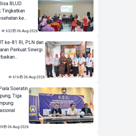
Bisa BLUD
k Tingkatkan
sehatan ke...
632
06-Aug-2026
T ke-81 RI, PLN dan
aran Perkuat Sinergi
baikan...
616
06-Aug-2026
iala Soeratin
pung, Tiga
ampung
asional
39
06-Aug-2026