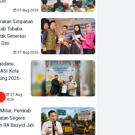
KUR
07-Aug-2026
erakan Simpanan
kab Tubaba
tak Generasi
 Dini
07-Aug-2026
godanu
ASI Kota
ung 2026-
07-Aug-
2026
Miliar, Pemkab
atan Segera
n RA Basyid Jati