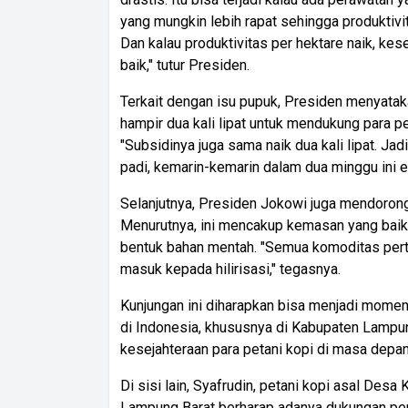
yang mungkin lebih rapat sehingga produktivit
Dan kalau produktivitas per hektare naik, kes
baik," tutur Presiden.
Terkait dengan isu pupuk, Presiden menyata
hampir dua kali lipat untuk mendukung para p
"Subsidinya juga sama naik dua kali lipat. Jad
padi, kemarin-kemarin dalam dua minggu ini 
Selanjutnya, Presiden Jokowi juga mendorong 
Menurutnya, ini mencakup kemasan yang baik
bentuk bahan mentah. "Semua komoditas perta
masuk kepada hilirisasi," tegasnya.
Kunjungan ini diharapkan bisa menjadi momen
di Indonesia, khususnya di Kabupaten Lampu
kesejahteraan para petani kopi di masa depan
Di sisi lain, Syafrudin, petani kopi asal De
Lampung Barat berharap adanya dukungan pem