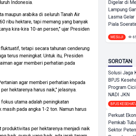
Digelar di Me
luruh Indonesia.
Lampung Ga
sta maupun arabika di seluruh Tanah Air
Lasma Gelar
 60 ribu hektare, tapi memang yang banyak
Piala Soeratin
anya kira-kira 10-an persen," ujar Presiden
MESUJI
6
luktuatif, tetapi secara tahunan cenderung
ga terus meningkat. Untuk itu, Presiden
SOROTAN
aiman agar memberi perhatian pada
Solusi Jaga 
BPJS Keseha
 Pertanian agar memberi perhatian kepada
Program Cici
 per hektarenya harus naik," jelasnya.
NADI JKN
 fokus utama adalah peningkatan
BPJS KESEHAT
yak masih pada angka 1-2 ton. Namun harus
Perkuat Ekon
Pemkab Tuba
produktivitas per hektarenya menjadi naik
Sektor Peter
yang baik, pupuk yang baik, ada jarak tanam