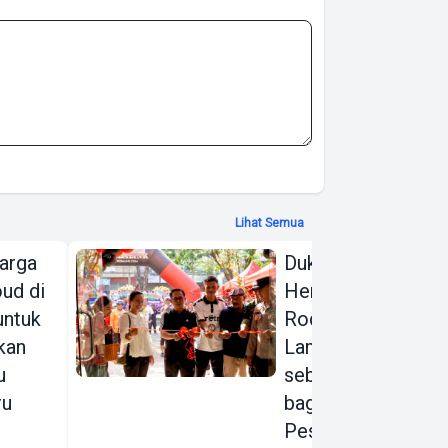
Lihat Semua
arga
Dukung Gerakan
ud di
Hemat Energi,
 untuk
Rodalink
kan
Lampung Hadir
u
sebagai Rumah
ru
bagi para
Pesepeda