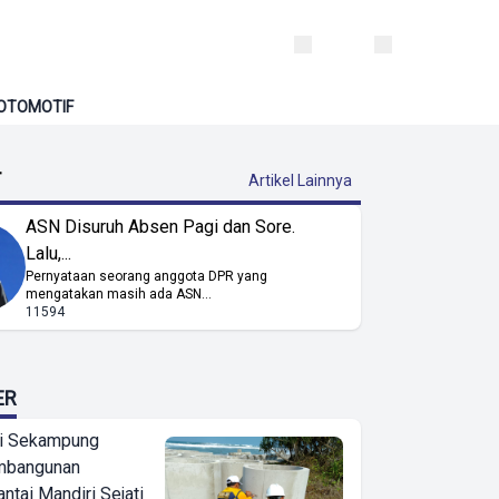
OTOMOTIF
T
Artikel Lainnya
ASN Disuruh Absen Pagi dan Sore.
Lalu,...
Pernyataan seorang anggota DPR yang
mengatakan masih ada ASN...
11594
ER
i Sekampung
mbangunan
tai Mandiri Sejati