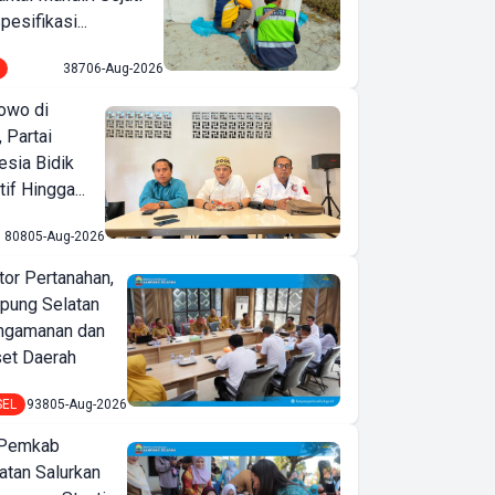
pesifikasi...
387
06-Aug-2026
owo di
 Partai
esia Bidik
if Hingga...
808
05-Aug-2026
or Pertanahan,
ung Selatan
ngamanan dan
set Daerah
SEL
938
05-Aug-2026
 Pemkab
tan Salurkan