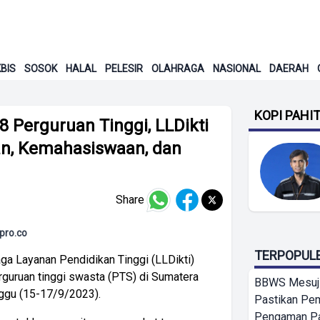
BIS
SOSOK
HALAL
PELESIR
OLAHRAGA
NASIONAL
DAERAH
KOPI PAHI
 Perguruan Tinggi, LLDikti
an, Kemahasiswaan, dan
Share
gpro.co
TERPOPUL
a Layanan Pendidikan Tinggi (LLDikti)
erguruan tinggi swasta (PTS) di Sumatera
BBWS Mesuj
ggu (15-17/9/2023).
Pastikan Pe
Pengaman Pan