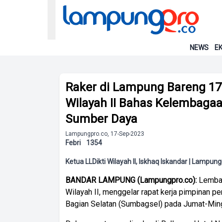
NEWS
EK
Raker di Lampung Bareng 178
Wilayah II Bahas Kelembaga
Sumber Daya
Lampungpro.co, 17-Sep-2023
Febri
1354
Ketua LLDikti Wilayah II, Iskhaq Iskandar | Lampun
BANDAR LAMPUNG (Lampungpro.co):
Lembag
Wilayah II, menggelar rapat kerja pimpinan p
Bagian Selatan (Sumbagsel) pada Jumat-Min