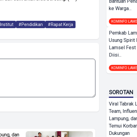
Bantuan Pena
ke Warga...
KOMINFO LAM
Institut
#Pendidikan
#Rapat Kerja
Pemkab Lamp
Usung Spirit 
Lamsel Fest 
Diisi...
KOMINFO LAM
SOROTAN
Viral Tabrak 
Team, Influe
Lampung, d
Temui Korban
Dukungan
pung, dan