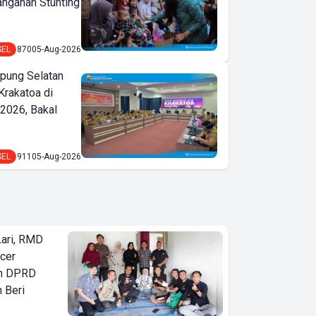
nganan Stunting
SEL
870
05-Aug-2026
ung Selatan
Krakatoa di
2026, Bakal
SEL
911
05-Aug-2026
Lari, RMD
ncer
an DPRD
 Beri