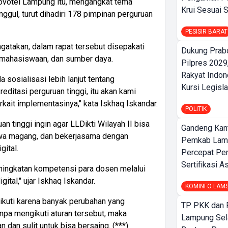
Novotel Lampung itu, mengangkat tema
Krui Sesuai S
ul, turut dihadiri 178 pimpinan perguruan
PESISIR BARAT
ngatakan, dalam rapat tersebut disepakati
Dukung Prab
emahasiswaan, dan sumber daya.
Pilpres 2029,
Rakyat Indon
 sosialisasi lebih lanjut tentang
Kursi Legislat
editasi perguruan tinggi, itu akan kami
rkait implementasinya," kata Iskhaq Iskandar.
POLITIK
 tinggi ingin agar LLDikti Wilayah II bisa
Gandeng Kant
wa magang, dan bekerjasama dengan
Pemkab Lamp
ital.
Percepat Pe
Sertifikasi A
ningkatan kompetensi para dosen melalui
ital," ujar Iskhaq Iskandar.
KOMINFO LAM
iikuti karena banyak perubahan yang
TP PKK dan
npa mengikuti aturan tersebut, maka
Lampung Sela
 dan sulit untuk bisa bersaing. (***)