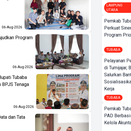
LAMPUNG
UTARA
Pemkab Tuba
06-Aug-2026
Perkuat Sine
Program Prio
ujudkan Program
TUBABA
Pelayanan P
06-Aug-2026
di Tumijajar,
Salurkan Ban
Bupati Tubaba
Sosialisasik
an BPJS Tenaga
Kerja
TUBABA
06-Aug-2026
Pemkab Tuba
PAD Berbasis
ata dan Tata
Kelola Akunt