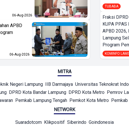
TUBABA
06-Aug-2026
Fraksi DPRD
KUPA PPAS 
bahan APBD
APBD 2026,
rogram
Lampung Sela
Program Pe
KOMINFO LAM
06-Aug-2026
MITRA
eknik Negeri Lampung
IIB Darmajaya
Universitas Teknokrat Ind
ung
DPRD Kota Bandar Lampung
DPRD Kota Metro
Pemrov L
awaran
Pemkab Lampung Tengah
Pemkot Kota Metro
Pemkab 
NETWORK
Suaradotcom
Klikpositif
Siberindo
Goindonesia