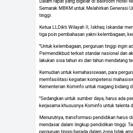
Dalam rapat yang digelar di Ballroom Hotel 
Semarak MBKM untuk Melahirkan Generasi Ungg
tinggi.
Ketua LLDikti Wilayah II, Iskhaq Iskandar me
tiga poin pembahasan yakni kelembagaan, k
"Untuk kelembagaan, perguruan tinggi ingin ada
Permendikbud terkait standar nasional dan akr
lakukan sisa tahun ini dan tahun mendatang te
Kemudian untuk kemahasiswaan, para perguruan
memfasilitasi kegiatan kompetensi mahasis
Kementerian Kominfo untuk magang bidang dig
"Sedangkan untuk sumber daya, harus ada pe
kerjasama khususnya Kominfo untuk talenta dig
Menurutnya, transformasi pendidikan harus d
mendasar dalam lingkup pendidikan tinggi. Ta
perguruan tinggi berada dalam zona tidak aman