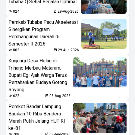
Tubaba Q Sehat Berjalan Optimal
824
29-Aug-2026
Pemkab Tubaba Pacu Akselerasi
Sinergikan Program
Pembangunan Daerah di
Semester II 2026
802
29-Aug-2026
Kunjungi Desa Helau di
Triharjo Merbau Mataram,
Bupati Egi Ajak Warga Terus
Pertahankan Budaya Gotong
Royong
622
08-Aug-2026
Pemkot Bandar Lampung
Bagikan 10 Ribu Bendera
Merah Putih Jelang HUT RI
ke-81
708
08-Aug-2026