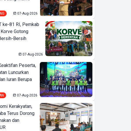
NG
07-Aug-2026
T ke-81 RI, Pemkab
 Korve Gotong
ersih-Bersih
07-Aug-2026
Keaktifan Peserta,
tan Luncurkan
lan Iuran Berupa
AN
07-Aug-2026
omi Kerakyatan,
ba Terus Dorong
nakan dan
KUR