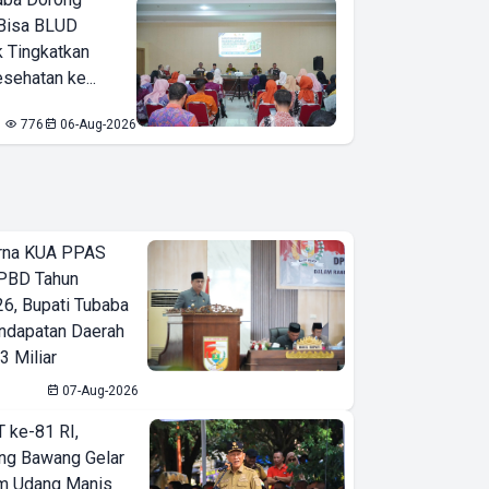
Bisa BLUD
k Tingkatkan
sehatan ke...
776
06-Aug-2026
urna KUA PPAS
PBD Tahun
6, Bupati Tubaba
ndapatan Daerah
3 Miliar
07-Aug-2026
T ke-81 RI,
ng Bawang Gelar
m Udang Manis