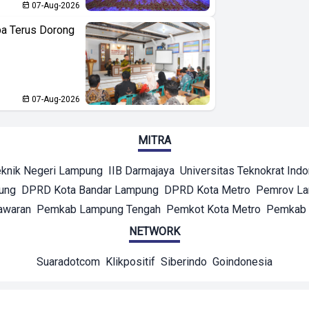
07-Aug-2026
ba Terus Dorong
07-Aug-2026
MITRA
eknik Negeri Lampung
IIB Darmajaya
Universitas Teknokrat Ind
ung
DPRD Kota Bandar Lampung
DPRD Kota Metro
Pemrov L
awaran
Pemkab Lampung Tengah
Pemkot Kota Metro
Pemkab 
NETWORK
Suaradotcom
Klikpositif
Siberindo
Goindonesia