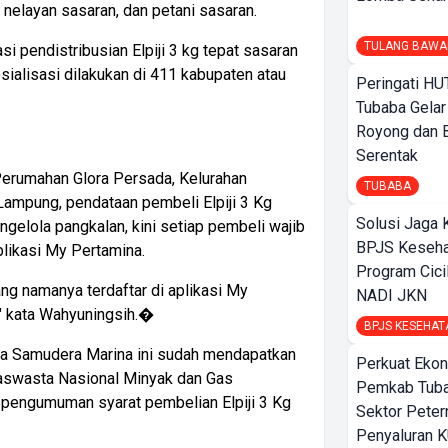
elayan sasaran, dan petani sasaran.
TULANG BAWA
i pendistribusian Elpiji 3 kg tepat sasaran
osialisasi dilakukan di 411 kabupaten atau
Peringati HU
Tubaba Gelar
Royong dan B
Serentak
 Perumahan Glora Persada, Kelurahan
TUBABA
Lampung, pendataan pembeli Elpiji 3 Kg
Solusi Jaga 
gelola pangkalan, kini setiap pembeli wajib
BPJS Keseha
likasi My Pertamina.
Program Cici
ang namanya terdaftar di aplikasi My
NADI JKN
," kata Wahyuningsih.�
BPJS KESEHAT
rya Samudera Marina ini sudah mendapatkan
Perkuat Ekon
raswasta Nasional Minyak dan Gas
Pemkab Tuba
 pengumuman syarat pembelian Elpiji 3 Kg
Sektor Peter
Penyaluran 