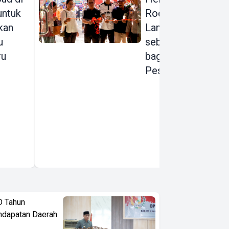
 untuk
Rodalink
kan
Lampung Hadir
u
sebagai Rumah
ru
bagi para
Pesepeda
D Tahun
ndapatan Daerah