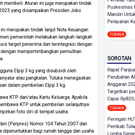
h membeli. Aturan ini juga merupakan tindak
Puskesmas 
n 2023 yang disampaikan Presiden Joko
Mandiri Untu
Pelayanan Ke
ni merupakan tindak lanjut Nota Keuangan
TUBABA
men pemerintah melakukan langkah-langkah
asis target penerima dan terintegrasi dengan
ap dengan mempertimbangkan pemulihan
SOROTAN
a.
Rapat Parip
guna Elpiji 3 kg yang disubsidi oleh
Perubahan A
penyalur atau pangkalan. Tutuka menegaskan
Anggaran 202
an dalam pembelian Elpiji 3 kg.
Targetkan pe
awa KTP dan/atau Kartu Keluarga. Apabila
Capai Rp820,
membawa KTP untuk pembelian selanjutnya.
TUBABA
irkan foto diri di tempat usaha.
Peringati HU
den (Perpres) Nomor 104 Tahun 2007 dan
Pemkab Tula
 diperuntukkan bagi rumah tangga dan usaha
Lomba Sena