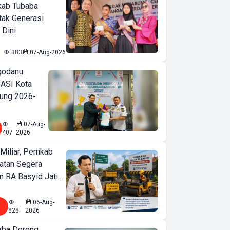
kab Tubaba
tak Generasi
 Dini
383
07-Aug-2026
godanu
ASI Kota
ung 2026-
07-Aug-
407
2026
Miliar, Pemkab
atan Segera
n RA Basyid Jati...
06-Aug-
828
2026
ba Dorong