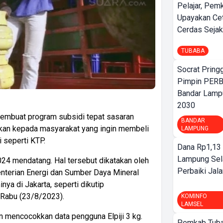
Pelajar, Pem
Upayakan Ce
Cerdas Sejak
TUBABA
Socrat Pring
Pimpin PERB
Bandar Lamp
2030
membuat program subsidi tepat sasaran
BANDAR
bkan kepada masyarakat yang ingin membeli
LAMPUNG
 seperti KTP.
Dana Rp1,13 
Lampung Sel
2024 mendatang. Hal tersebut dikatakan oleh
Perbaiki Jala
nterian Energi dan Sumber Daya Mineral
ya di Jakarta, seperti dikutip
 Rabu (23/8/2023).
KOMINFO
LAMSEL
 mencocokkan data pengguna Elpiji 3 kg.
Pemkab Tuba