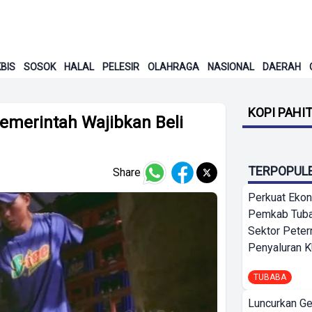
BIS
SOSOK
HALAL
PELESIR
OLAHRAGA
NASIONAL
DAERAH
KOPI PAHI
Pemerintah Wajibkan Beli
TERPOPUL
Share
Perkuat Ekon
Pemkab Tuba
Sektor Peter
Penyaluran 
TUBABA
Luncurkan G