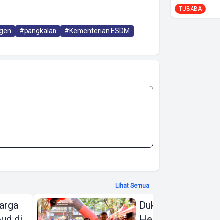
TUBABA
gen
#pangkalan
#Kementerian ESDM
Lihat Semua
arga
Dukung Gerakan
ud di
Hemat Energi,