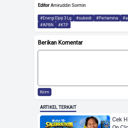
Editor
Amiruddin Sormin
#Energi Elpiji 3 Lg
#subsidi
#Pertamina
#a
#APBN
#KTP
Berikan Komentar
Kirim
ARTIKEL TERKAIT
Cek H
On Clo