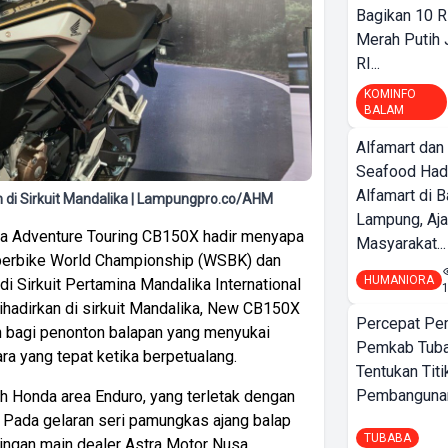
Bagikan 10 R
Merah Putih
RI...
KOMINFO
BALAM
Alfamart dan
Seafood Had
Alfamart di 
di Sirkuit Mandalika | Lampungpro.co/AHM
Lampung, Aj
a Adventure Touring CB150X hadir menyapa
Masyarakat...
uperbike World Championship (WSBK) dan
HUMANIORA
di Sirkuit Pertamina Mandalika International
dihadirkan di sirkuit Mandalika, New CB150X
Percepat Pe
n bagi penonton balapan yang menyukai
Pemkab Tub
a yang tepat ketika berpetualang.
Tentukan Titi
Pembangunan
th Honda area Enduro, yang terletak dengan
. Pada gelaran seri pamungkas ajang balap
TUBABA
aringan main dealer Astra Motor Nusa