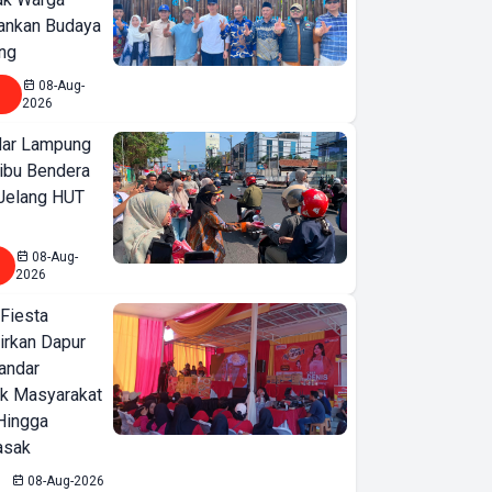
ankan Budaya
ng
08-Aug-
2026
ar Lampung
ibu Bendera
 Jelang HUT
08-Aug-
2026
 Fiesta
irkan Dapur
Bandar
ak Masyarakat
Hingga
asak
08-Aug-2026