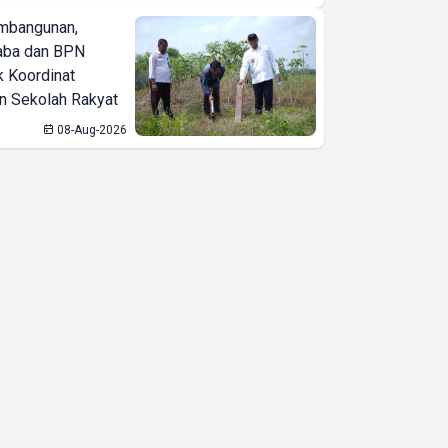
mbangunan,
aba dan BPN
k Koordinat
 Sekolah Rakyat
08-Aug-2026
Jelang Tengah
Musim 2026,
Pembalap
Indonesia Binaan
AHM Ramadhipa