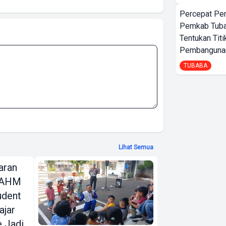
Percepat Pe
Pemkab Tub
Tentukan Titi
Pembangunan
TUBABA
Lihat Semua
aran
AHM
, AHM
Edukasikan
udent
Tertib Lalu
ajar
Lintas ke
e Jadi
Pelajar Usia