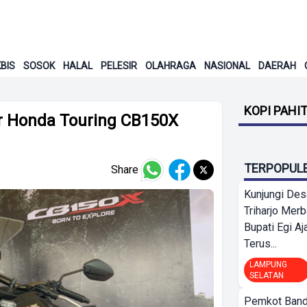
BIS
SOSOK
HALAL
PELESIR
OLAHRAGA
NASIONAL
DAERAH
KOPI PAHI
r Honda Touring CB150X
TERPOPUL
Share
Kunjungi Des
Triharjo Mer
Bupati Egi A
Terus...
LAMPUNG
SELATAN
Pemkot Band