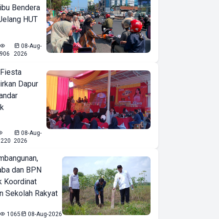
ibu Bendera
 Jelang HUT
08-Aug-
906
2026
 Fiesta
irkan Dapur
Bandar
ak
08-Aug-
1220
2026
mbangunan,
aba dan BPN
k Koordinat
 Sekolah Rakyat
1065
08-Aug-2026