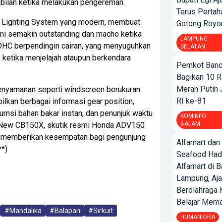
ilan ketika melakukan pengereman.
Terus Pertah
D Lighting System yang modern, membuat
Gotong Royo
ini semakin outstanding dan macho ketika
LAMPUNG
DOHC berpendingin cairan, yang menyuguhkan
SELATAN
ketika menjelajah ataupun berkendara
Pemkot Band
Bagikan 10 R
Merah Putih
kenyamanan seperti windscreen berukuran
RI ke-81
ilkan berbagai informasi gear position,
umsi bahan bakar instan, dan penunjuk waktu
KOMINFO
BALAM
 New CB150X, skutik resmi Honda ADV150
tuk memberikan kesempatan bagi pengunjung
Alfamart dan
**)
Seafood Had
Alfamart di 
Lampung, Aj
Berolahraga 
Belajar Mem
#Mandalika
#Balapan
#Sirkuit
HUMANIORA