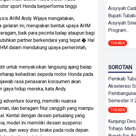
tor sport Honda berperforma tinggi.
Aisyiyah Cad
Bupati Tubab
lysis AHM Andy Wijaya mengatakan,
Aisyiyah Sin
 gelaran ini, merupakan bentuk upaya AHM
Program...
agam, baik para pecinta balap ataupun bagi
tuhkan partner berkendara yang tepat.� Hal
TUBABA
 AHM dalam mendukung upaya pemerintah,
SOROTAN
adir untuk menyaksikan langsung ajang balap
 berharap kehadiran sepeda motor Honda pada
Pemkab Tub
njawab rasa penasaran konsumen akan
Akselerasi S
n gaya hidup mereka, kata Andy.
Pembangunan
Semester II
 adventure touring, memiliki nuansa
yaman, dan beragam fitur canggih yang mampu
TUBABA
l. Kental dengan desain petualang yang
Kunjungi Des
a, model ini memiliki desain suspensi
Triharjo Mer
ure, dan wavy disc brake pada roda depan
Bupati Egi A