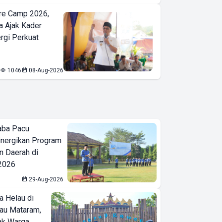
re Camp 2026,
a Ajak Kader
ergi Perkuat
1046
08-Aug-2026
aba Pacu
inergikan Program
 Daerah di
 2026
29-Aug-2026
a Helau di
bau Mataram,
jak Warga