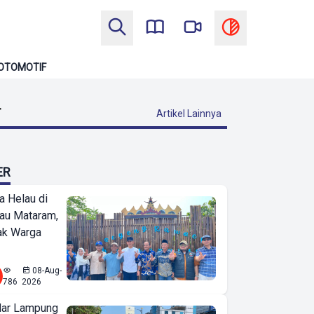
OTOMOTIF
T
Artikel Lainnya
ER
a Helau di
bau Mataram,
jak Warga
08-Aug-
786
2026
ar Lampung