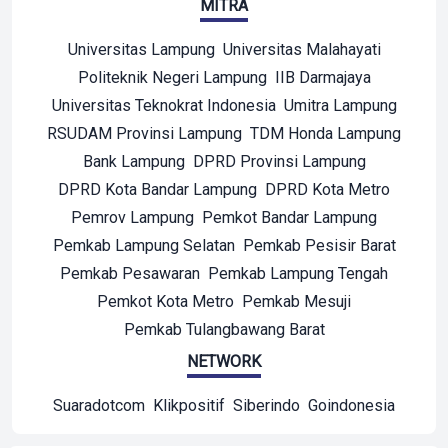
MITRA
Universitas Lampung
Universitas Malahayati
Politeknik Negeri Lampung
IIB Darmajaya
Universitas Teknokrat Indonesia
Umitra Lampung
RSUDAM Provinsi Lampung
TDM Honda Lampung
Bank Lampung
DPRD Provinsi Lampung
DPRD Kota Bandar Lampung
DPRD Kota Metro
Pemrov Lampung
Pemkot Bandar Lampung
Pemkab Lampung Selatan
Pemkab Pesisir Barat
Pemkab Pesawaran
Pemkab Lampung Tengah
Pemkot Kota Metro
Pemkab Mesuji
Pemkab Tulangbawang Barat
NETWORK
Suaradotcom
Klikpositif
Siberindo
Goindonesia