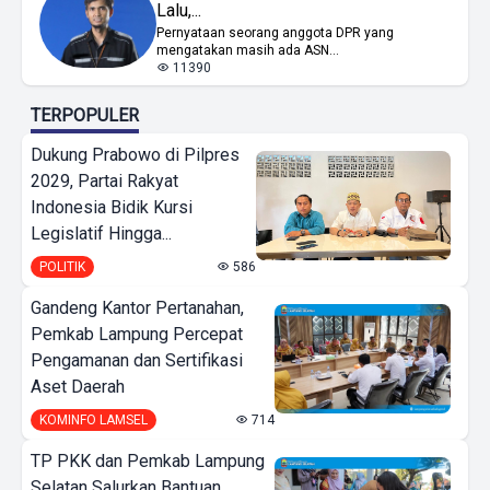
Lalu,...
Pernyataan seorang anggota DPR yang
mengatakan masih ada ASN...
11390
TERPOPULER
Dukung Prabowo di Pilpres
2029, Partai Rakyat
Indonesia Bidik Kursi
Legislatif Hingga...
POLITIK
586
Gandeng Kantor Pertanahan,
Pemkab Lampung Percepat
Pengamanan dan Sertifikasi
Aset Daerah
KOMINFO LAMSEL
714
TP PKK dan Pemkab Lampung
Selatan Salurkan Bantuan