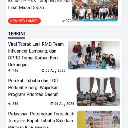
Ketua TP PKK Lampung Selatan
Lihat Masa Depan...
KOMINFO LAMSEL
970
TERKINI
Viral Tabrak Lari, RMD Team,
Influencer Lampung, dan
DPRD Temui Korban Beri
Dukungan
196
06-Aug-2026
Pemkab Tubaba dan LDII
Perkuat Sinergi Wujudkan
Program Prioritas Daerah
236
06-Aug-2026
Pelayanan Peternakan Terpadu di
Tumijajar, Bupati Tubaba Salurkan
Bantuan KUR Hingga