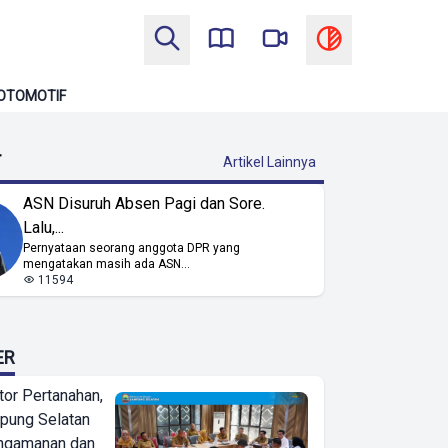
OTOMOTIF
T
Artikel Lainnya
ASN Disuruh Absen Pagi dan Sore.
Lalu,...
Pernyataan seorang anggota DPR yang
mengatakan masih ada ASN...
11594
ER
or Pertanahan,
ung Selatan
ngamanan dan