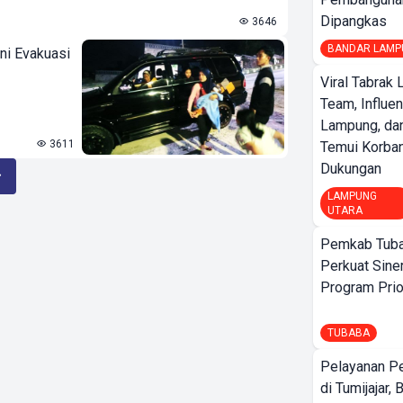
Dipangkas
3646
BANDAR LAMP
i Evakuasi
Viral Tabrak 
Team, Influe
Lampung, d
3611
Temui Korban
Dukungan
LAMPUNG
UTARA
Pemkab Tuba
Perkuat Sine
Program Prio
TUBABA
Pelayanan P
di Tumijajar,