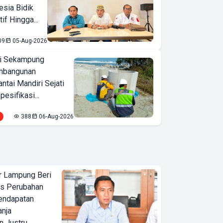
esia Bidik
if Hingga...
09
05-Aug-2026
i Sekampung
mbangunan
tai Mandiri Sejati
pesifikasi...
388
06-Aug-2026
 Lampung Beri
as Perubahan
endapatan
anja
 Justru