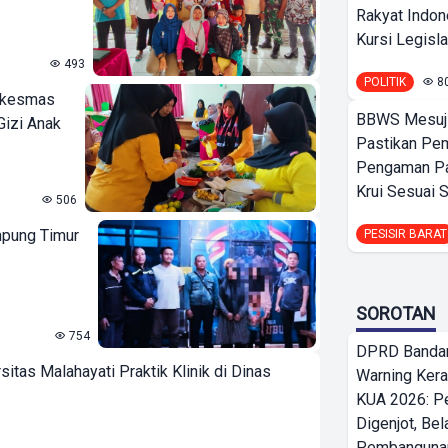
Rakyat Indon
Kursi Legislat
493
POLITIK
8
skesmas
BBWS Mesuj
Gizi Anak
Pastikan Pe
Pengaman Pan
Krui Sesuai S
506
mpung Timur
PESISIR BARAT
SOROTAN
754
DPRD Bandar
tas Malahayati Praktik Klinik di Dinas
Warning Ker
KUA 2026: P
Digenjot, Bel
Pembangunan