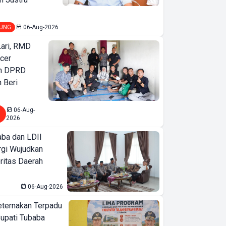
UNG
06-Aug-2026
Lari, RMD
ncer
an DPRD
 Beri
06-Aug-
2026
ba dan LDII
rgi Wujudkan
ritas Daerah
06-Aug-2026
eternakan Terpadu
 Bupati Tubaba