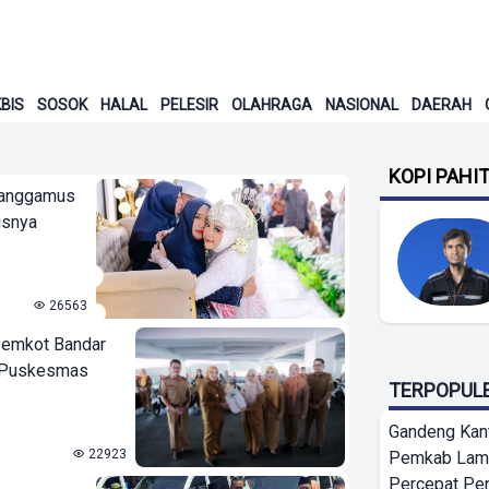
BIS
SOSOK
HALAL
PELESIR
OLAHRAGA
NASIONAL
DAERAH
KOPI PAHI
 Tanggamus
isnya
26563
Pemkot Bandar
e Puskesmas
TERPOPUL
Gandeng Kant
22923
Pemkab Lamp
Percepat Pe