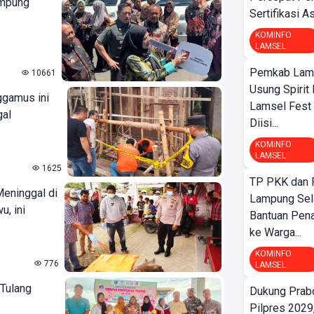
ampung
Sertifikasi A
KOMINFO
LAMSEL
Pemkab Lamp
10661
Usung Spirit 
ggamus ini
Lamsel Fest 
gal
Diisi...
KOMINFO
LAMSEL
1625
TP PKK dan
Meninggal di
Lampung Sela
u, ini
Bantuan Pena
ke Warga...
KOMINFO
776
LAMSEL
Tulang
Dukung Prab
Pilpres 2029,