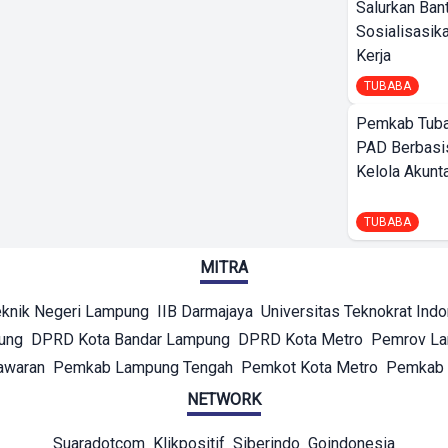
Salurkan Ban
Sosialisasik
Kerja
TUBABA
Pemkab Tuba
PAD Berbasis
Kelola Akunt
TUBABA
MITRA
eknik Negeri Lampung
IIB Darmajaya
Universitas Teknokrat Ind
ung
DPRD Kota Bandar Lampung
DPRD Kota Metro
Pemrov L
awaran
Pemkab Lampung Tengah
Pemkot Kota Metro
Pemkab 
NETWORK
Suaradotcom
Klikpositif
Siberindo
Goindonesia