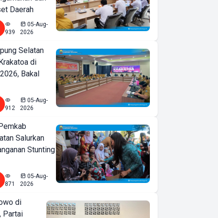
set Daerah
05-Aug-
939
2026
ung Selatan
Krakatoa di
2026, Bakal
05-Aug-
912
2026
 Pemkab
tan Salurkan
nganan Stunting
05-Aug-
871
2026
owo di
 Partai