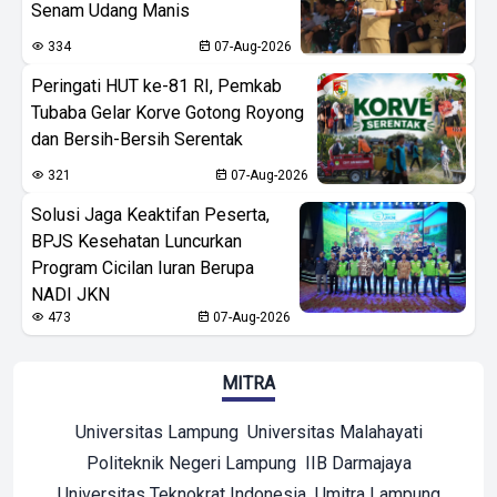
Senam Udang Manis
334
07-Aug-2026
Peringati HUT ke-81 RI, Pemkab
Tubaba Gelar Korve Gotong Royong
dan Bersih-Bersih Serentak
321
07-Aug-2026
Solusi Jaga Keaktifan Peserta,
BPJS Kesehatan Luncurkan
Program Cicilan Iuran Berupa
NADI JKN
473
07-Aug-2026
MITRA
Universitas Lampung
Universitas Malahayati
Politeknik Negeri Lampung
IIB Darmajaya
Universitas Teknokrat Indonesia
Umitra Lampung