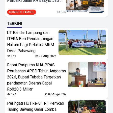
Perbaiki Jalan RA Basyid Jati...
KOMINFO LAMSEL
896
TERKINI
UT Bandar Lampung dan
ITERA Beri Pendampingan
Hukum bagi Pelaku UMKM
Desa Pahawang
166
07-Aug-2026
Rapat Paripurna KUA PPAS
Perubahan APBD Tahun Anggaran
2026, Bupati Tubaba Targetkan
pendapatan Daerah Capai
Rp820,3 Miliar
324
07-Aug-2026
Peringati HUT ke-81 RI, Pemkab
Tulang Bawang Gelar Lomba