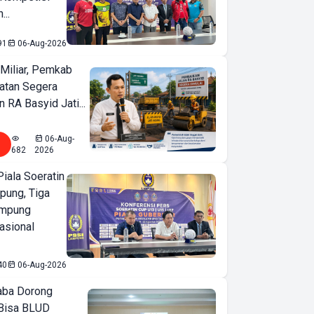
...
91
06-Aug-2026
Miliar, Pemkab
atan Segera
n RA Basyid Jati...
06-Aug-
682
2026
iala Soeratin
pung, Tiga
ampung
asional
40
06-Aug-2026
ba Dorong
Bisa BLUD