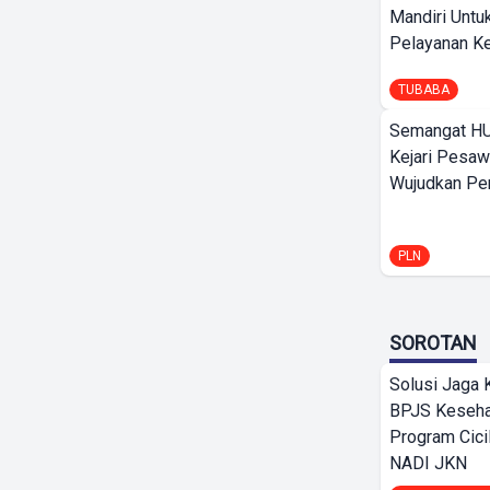
Mandiri Untu
Pelayanan Ke
TUBABA
Semangat HU
Kejari Pesaw
Wujudkan Per
PLN
SOROTAN
Solusi Jaga 
BPJS Keseha
Program Cici
NADI JKN