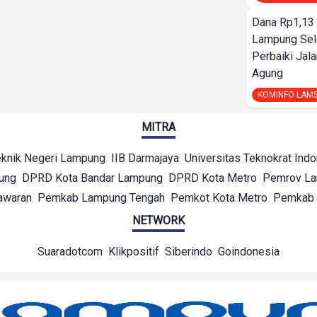
Dana Rp1,13 
Lampung Sel
Perbaiki Jala
Agung
KOMINFO LAM
MITRA
eknik Negeri Lampung
IIB Darmajaya
Universitas Teknokrat Ind
ung
DPRD Kota Bandar Lampung
DPRD Kota Metro
Pemrov L
awaran
Pemkab Lampung Tengah
Pemkot Kota Metro
Pemkab 
NETWORK
Suaradotcom
Klikpositif
Siberindo
Goindonesia