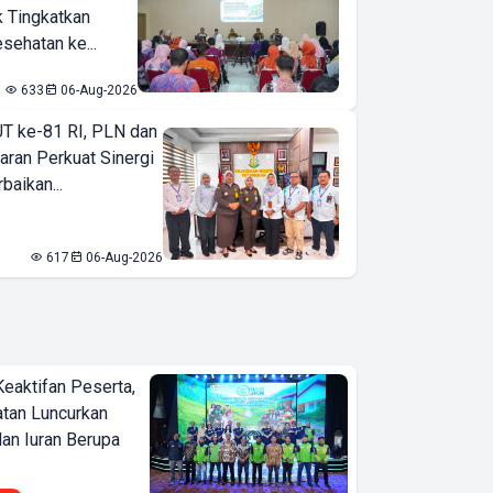
k Tingkatkan
sehatan ke...
633
06-Aug-2026
T ke-81 RI, PLN dan
aran Perkuat Sinergi
baikan...
617
06-Aug-2026
Keaktifan Peserta,
tan Luncurkan
lan Iuran Berupa