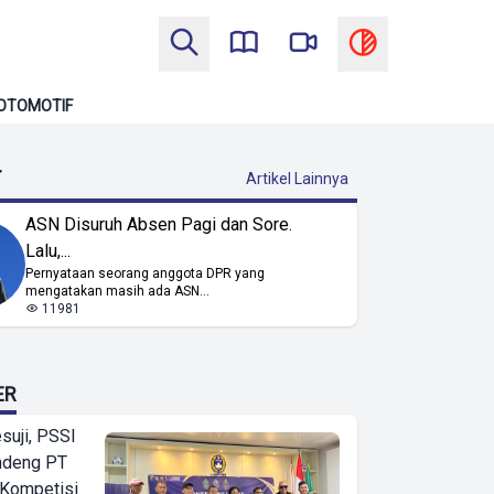
OTOMOTIF
T
Artikel Lainnya
ASN Disuruh Absen Pagi dan Sore.
Lalu,...
Pernyataan seorang anggota DPR yang
mengatakan masih ada ASN...
11981
ER
suji, PSSI
ndeng PT
 Kompetisi