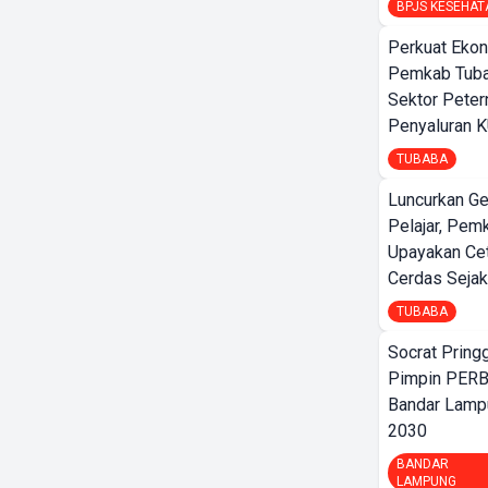
BPJS KESEHAT
Perkuat Ekon
Pemkab Tuba
Sektor Peter
Penyaluran 
TUBABA
Luncurkan G
Pelajar, Pem
Upayakan Ce
Cerdas Sejak
TUBABA
Socrat Pring
Pimpin PERB
Bandar Lamp
2030
BANDAR
LAMPUNG