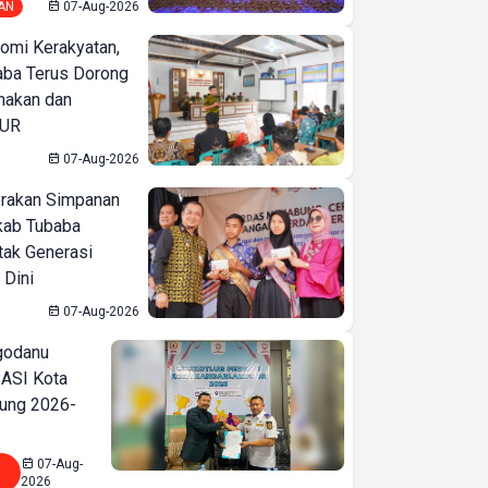
AN
07-Aug-2026
omi Kerakyatan,
ba Terus Dorong
nakan dan
KUR
07-Aug-2026
erakan Simpanan
kab Tubaba
tak Generasi
 Dini
07-Aug-2026
godanu
ASI Kota
ung 2026-
07-Aug-
2026