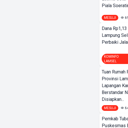
Piala Soeratin
MESUJI
6
Dana Rp1,13 
Lampung Sel
Perbaiki Jala
KOMINFO
LAMSEL
Tuan Rumah P
Provinsi Lam
Lapangan K
Berstandar N
Disiapkan...
MESUJI
6
Pemkab Tuba
Puskesmas 