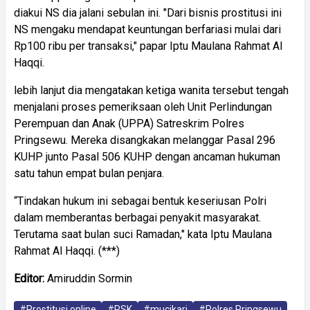
diakui NS dia jalani sebulan ini. "Dari bisnis prostitusi ini
NS mengaku mendapat keuntungan berfariasi mulai dari
Rp100 ribu per transaksi," papar Iptu Maulana Rahmat Al
Haqqi.
lebih lanjut dia mengatakan ketiga wanita tersebut tengah
menjalani proses pemeriksaan oleh Unit Perlindungan
Perempuan dan Anak (UPPA) Satreskrim Polres
Pringsewu. Mereka disangkakan melanggar Pasal 296
KUHP junto Pasal 506 KUHP dengan ancaman hukuman
satu tahun empat bulan penjara.
“Tindakan hukum ini sebagai bentuk keseriusan Polri
dalam memberantas berbagai penyakit masyarakat.
Terutama saat bulan suci Ramadan," kata Iptu Maulana
Rahmat Al Haqqi. (***)
Editor:
Amiruddin Sormin
#Prostitusi online
#PSK
#mucikari
#Polres Pringsewu