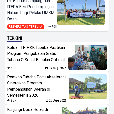
UT Bandar Lampung dan
ITERA Beri Pendampingan
Hukum bagi Pelaku UMKM
Desa...
UNIVERSITAS TERBUKA
708
TERKINI
Ketua I TP PKK Tubaba Pastikan
Program Pengobatan Gratis
Tubaba Q Sehat Berjalan Optimal
403
29-Aug-2026
Pemkab Tubaba Pacu Akselerasi
Sinergikan Program
Pembangunan Daerah di
Semester II 2026
397
29-Aug-2026
Kunjungi Desa Helau di