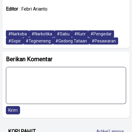
Editor
: Febri Arianto
#Narkoba
#Narkotika
#Sabu
#Kurir
#Pengedar
#Sopir
#Tegineneng
#Gedong Tataan
#Pesawaran
Berikan Komentar
Kirim
KOPI PAHIT
Artikel Lainnya