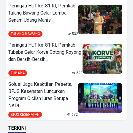
Peringati HUT ke-81 RI, Pemkab
Tulang Bawang Gelar Lomba
Senam Udang Manis
TULANG BAWANG
532
Peringati HUT ke-81 RI, Pemkab
Tubaba Gelar Korve Gotong Royong
dan Bersih-Bersih...
TUBABA
529
Solusi Jaga Keaktifan Peserta,
BPJS Kesehatan Luncurkan
Program Cicilan Iuran Berupa
NADI...
BPJS KESEHATAN
672
TERKINI